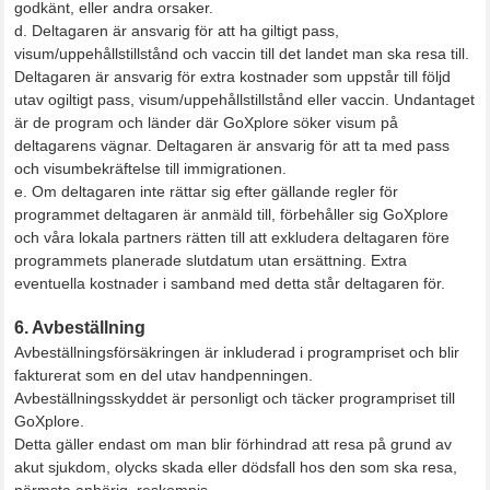
godkänt, eller andra orsaker.
d. Deltagaren är ansvarig för att ha giltigt pass,
visum/uppehållstillstånd och vaccin till det landet man ska resa till.
Deltagaren är ansvarig för extra kostnader som uppstår till följd
utav ogiltigt pass, visum/uppehållstillstånd eller vaccin. Undantaget
är de program och länder där GoXplore söker visum på
deltagarens vägnar. Deltagaren är ansvarig för att ta med pass
och visumbekräftelse till immigrationen.
e. Om deltagaren inte rättar sig efter gällande regler för
programmet deltagaren är anmäld till, förbehåller sig GoXplore
och våra lokala partners rätten till att exkludera deltagaren före
programmets planerade slutdatum utan ersättning. Extra
eventuella kostnader i samband med detta står deltagaren för.
6. Avbeställning
Avbeställningsförsäkringen är inkluderad i programpriset och blir
fakturerat som en del utav handpenningen.
Avbeställningsskyddet är personligt och täcker programpriset till
GoXplore.
Detta gäller endast om man blir förhindrad att resa på grund av
akut sjukdom, olycks skada eller dödsfall hos den som ska resa,