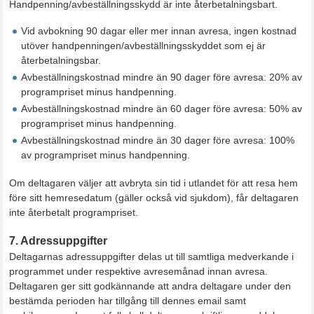
Handpenning/avbeställningsskydd är inte återbetalningsbart.
Vid avbokning 90 dagar eller mer innan avresa, ingen kostnad
utöver handpenningen/avbeställningsskyddet som ej är
återbetalningsbar.
Avbeställningskostnad mindre än 90 dager före avresa: 20% av
programpriset minus handpenning.
Avbeställningskostnad mindre än 60 dager före avresa: 50% av
programpriset minus handpenning.
Avbeställningskostnad mindre än 30 dager före avresa: 100%
av programpriset minus handpenning.
Om deltagaren väljer att avbryta sin tid i utlandet för att resa hem
före sitt hemresedatum (gäller också vid sjukdom), får deltagaren
inte återbetalt programpriset.
7. Adressuppgifter
Deltagarnas adressuppgifter delas ut till samtliga medverkande i
programmet under respektive avresemånad innan avresa.
Deltagaren ger sitt godkännande att andra deltagare under den
bestämda perioden har tillgång till dennes email samt