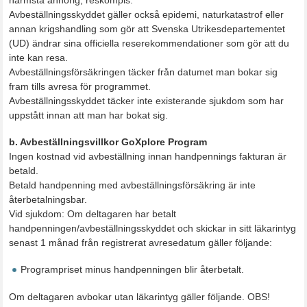
närmsta anhörig, reskompis.
Avbeställningsskyddet gäller också epidemi, naturkatastrof eller
annan krigshandling som gör att Svenska Utrikesdepartementet
(UD) ändrar sina officiella reserekommendationer som gör att du
inte kan resa.
Avbeställningsförsäkringen täcker från datumet man bokar sig
fram tills avresa för programmet.
Avbeställningsskyddet täcker inte existerande sjukdom som har
uppstått innan att man har bokat sig.
b. Avbeställningsvillkor GoXplore Program
Ingen kostnad vid avbeställning innan handpennings fakturan är
betald.
Betald handpenning med avbeställningsförsäkring är inte
återbetalningsbar.
Vid sjukdom: Om deltagaren har betalt
handpenningen/avbeställningsskyddet och skickar in sitt läkarintyg
senast 1 månad från registrerat avresedatum gäller följande:
Programpriset minus handpenningen blir återbetalt.
Om deltagaren avbokar utan läkarintyg gäller följande. OBS!