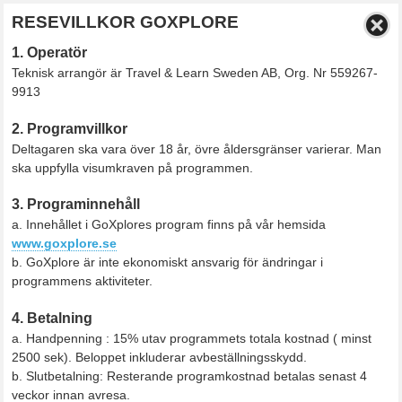
RESEVILLKOR GOXPLORE
1. Operatör
Teknisk arrangör är Travel & Learn Sweden AB, Org. Nr 559267-
9913
2. Programvillkor
Deltagaren ska vara över 18 år, övre åldersgränser varierar. Man
ska uppfylla visumkraven på programmen.
3. Programinnehåll
a. Innehållet i GoXplores program finns på vår hemsida
www.goxplore.se
b. GoXplore är inte ekonomiskt ansvarig för ändringar i
programmens aktiviteter.
4. Betalning
a. Handpenning : 15% utav programmets totala kostnad ( minst
2500 sek). Beloppet inkluderar avbeställningsskydd.
b. Slutbetalning: Resterande programkostnad betalas senast 4
veckor innan avresa.