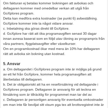
Om fakturan ej betalas kommer bokningen att avbokas och
deltagaren kommer med omedelbar verkan att utgå från
GoXplores program.
Detta kan medföra extra kostnader (se punkt 6) avbeställning.
GoXplore kommer inte ta något vidare ansvar.
c. Inbetalning ska göras direkt till GoXplore.
d. GoXplore har rätt att öka programavgiften senast 30 dagar
innan avresa baserat som en följd utav ökning av programpris från
våra partners, flygplatsavgifter eller växelkurser.
Om en programkostnad ökar med mera än 10% har deltagaren
rätt att avboka sin bokning utan kostnad.
5. Ansvar
a. Om deltagandet i GoXplores program inte är möjliga på grund
av ett fel från GoXplore, kommer hela programavgiften att
återbetalas till deltagaren.
b. Det är obligatoriskt att ha en reseförsäkring vid deltagande i
GoXplores program. Deltagaren är ansvarig för att teckna en
försäkring som är tillräcklig för programmet man tar del av.
c. Deltagaren är personligen ansvarig för eventuella omkostnader
om man inte får beviljat sitt visum pga tex att brottsregistret inte är