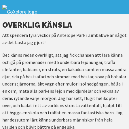
OVERKLIG KÄNSLA
Att spendera fyra veckor på Antelope Park i Zimbabwe är något
av det bästa jag gjort!
Det känns redan overkligt, att jag fick chansen att lära känna
och gå på promenader med 5 underbara lejonungar, träffa
elefanter, babianer, en struts, en kakadua samt en massa andra
djur, rida på hästsafari och simmat med hästar, sova på höbalar
under stjärnorna, åkt vagn efter mulor i solnedgången, hålla i
en orm, mata alla parkens lejon med djurdelar och vakna av
deras rytande varje morgon. Jag har sett, flugit helikopter
över, och badat i ett av världens största vattenfall, hjälpt till
att bygga en skola och träffat en massa fantastiska barn. Jag
har dessutom lärt känna underbara människor från hela
världen och blivit bättre på engelska.