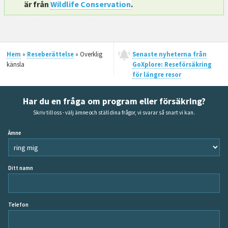
är från
Wildlife Conservation
.
Hem
»
Reseberättelse
» Overklig
Senaste nyheterna från
känsla
GoXplore: Reseförsäkring
för längre resor
Har du en fråga om program eller försäkring?
Skriv till oss - välj ämne och ställ dina frågor, vi svarar så snart vi kan.
Ämne
Ditt namn
Telefon