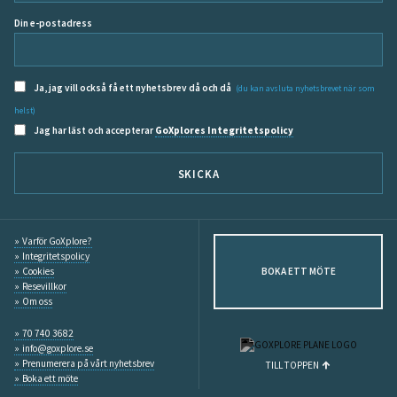
Din e-postadress
Ja, jag vill också få ett nyhetsbrev då och då
(du kan avsluta nyhetsbrevet när som
helst)
Jag har läst och accepterar
GoXplores Integritetspolicy
SKICKA
Varför GoXplore?
Integritetspolicy
Cookies
BOKA ETT MÖTE
Resevillkor
Om oss
70 740 3682
info@goxplore.se
Prenumerera på vårt nyhetsbrev
TILL TOPPEN
Boka ett möte