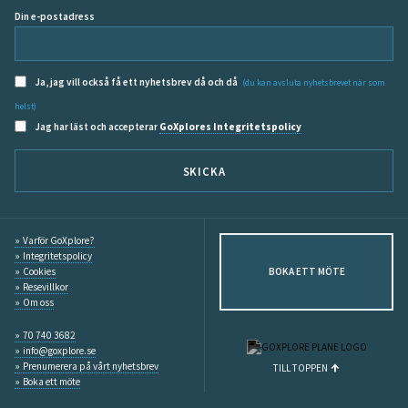
Din e-postadress
Ja, jag vill också få ett nyhetsbrev då och då
(du kan avsluta nyhetsbrevet när som
helst)
Jag har läst och accepterar
GoXplores Integritetspolicy
SKICKA
Varför GoXplore?
Integritetspolicy
Cookies
BOKA ETT MÖTE
Resevillkor
Om oss
70 740 3682
info@goxplore.se
Prenumerera på vårt nyhetsbrev
TILL TOPPEN
Boka ett möte