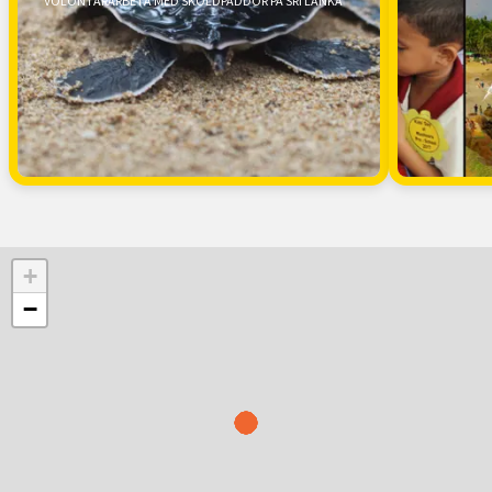
VOLONTÄRARBETA MED SKÖLDPADDOR PÅ SRI LANKA
+
−