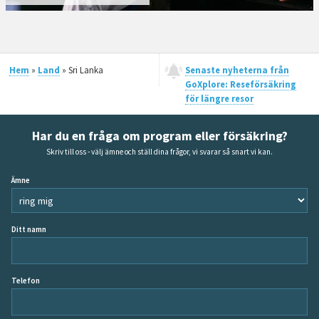
Hem
»
Land
» Sri Lanka
Senaste nyheterna från
GoXplore: Reseförsäkring
för längre resor
Har du en fråga om program eller försäkring?
Skriv till oss - välj ämne och ställ dina frågor, vi svarar så snart vi kan.
Ämne
Ditt namn
Telefon