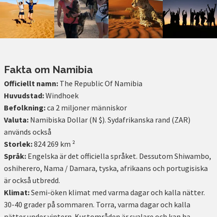
Fakta om Namibia
Officiellt namn:
The Republic Of Namibia
Huvudstad:
Windhoek
Befolkning:
ca 2 miljoner människor
Valuta:
Namibiska Dollar (N $). Sydafrikanska rand (ZAR)
används också
Storlek:
824 269 km ²
Språk:
Engelska är det officiella språket. Dessutom Shiwambo,
oshiherero, Nama / Damara, tyska, afrikaans och portugisiska
är också utbredd.
Klimat:
Semi-öken klimat med varma dagar och kalla nätter.
30-40 grader på sommaren. Torra, varma dagar och kalla
nätter under vintern. Kustområden är svalare och kan ha