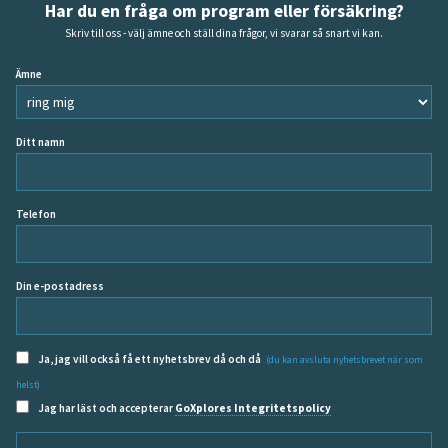
Har du en fråga om program eller försäkring?
Skriv till oss - välj ämne och ställ dina frågor, vi svarar så snart vi kan.
Ämne
Ditt namn
Telefon
Din e-postadress
Ja, jag vill också få ett nyhetsbrev då och då
(du kan avsluta nyhetsbrevet när som
helst)
Jag har läst och accepterar
GoXplores Integritetspolicy