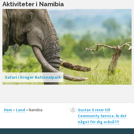
Aktiviteter i Namibia
Safari i Kruger Nationalpark
Hem
»
Land
» Namibia
Gustav S reser till
Community Service. Är det
något för dig också??!