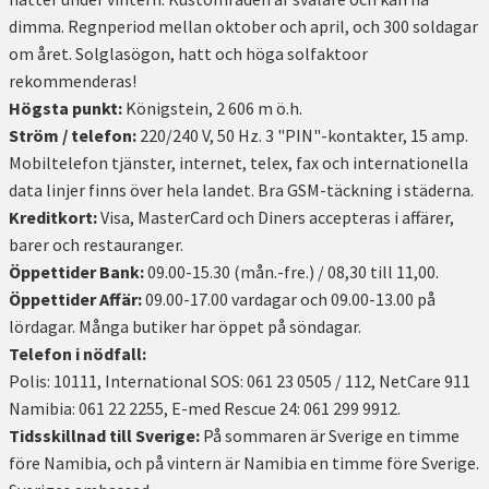
dimma. Regnperiod mellan oktober och april, och 300 soldagar
om året. Solglasögon, hatt och höga solfaktoor
rekommenderas!
Högsta punkt:
Königstein, 2 606 m ö.h.
Ström / telefon:
220/240 V, 50 Hz. 3 "PIN"-kontakter, 15 amp.
Mobiltelefon tjänster, internet, telex, fax och internationella
data linjer finns över hela landet. Bra GSM-täckning i städerna.
Kreditkort:
Visa, MasterCard och Diners accepteras i affärer,
barer och restauranger.
Öppettider Bank:
09.00-15.30 (mån.-fre.) / 08,30 till 11,00.
Öppettider Affär:
09.00-17.00 vardagar och 09.00-13.00 på
lördagar. Många butiker har öppet på söndagar.
Telefon i nödfall:
Polis: 10111, International SOS: 061 23 0505 / 112, NetCare 911
Namibia: 061 22 2255, E-med Rescue 24: 061 299 9912.
Tidsskillnad till Sverige:
På sommaren är Sverige en timme
före Namibia, och på vintern är Namibia en timme före Sverige.