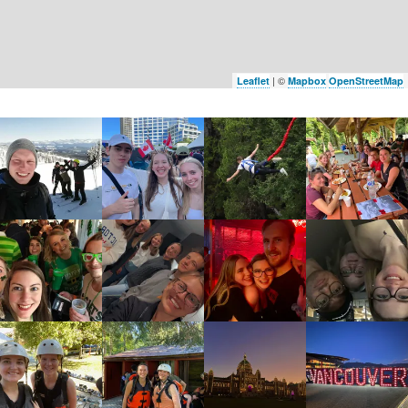
| ©
Leaflet
Mapbox
OpenStreetMap