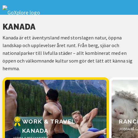
KANADA
Kanada är ett äventyrsland med storslagen natur, öppna
landskap och upplevelser året runt. Från berg, sjöar och
nationalparker till livfulla städer – allt kombinerat med en
öppen och välkomnande kultur som gör det lätt att känna sig
hemma.
WORK & TRAVEL
RANC
JOBBA PÅ G
KANADA