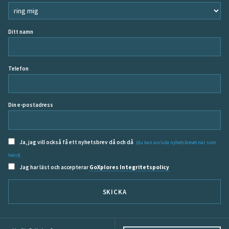
Ditt namn
Telefon
Din e-postadress
Ja, jag vill också få ett nyhetsbrev då och då
(du kan avsluta nyhetsbrevet när som
helst)
Jag har läst och accepterar
GoXplores Integritetspolicy
SKICKA