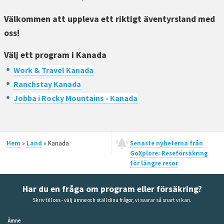
Välkommen att uppleva ett riktigt äventyrsland med
oss!
Välj ett program i Kanada
Work & Travel Kanada
Ranchstay Kanada
Jobba i Rocky Mountains - Kanada
Hem
»
Land
» Kanada
Senaste nyheterna från
GoXplore: Reseförsäkring
för längre resor
Har du en fråga om program eller försäkring?
Skriv till oss - välj ämne och ställ dina frågor, vi svarar så snart vi kan.
Ämne