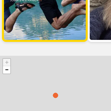
JOBBA & RES I KANADA
+
−