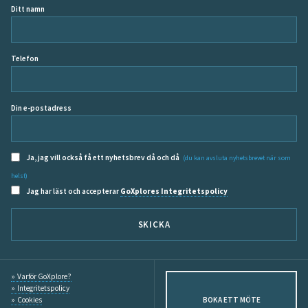
Ditt namn
Telefon
Din e-postadress
Ja, jag vill också få ett nyhetsbrev då och då
(du kan avsluta nyhetsbrevet när som
helst)
Jag har läst och accepterar
GoXplores Integritetspolicy
SKICKA
Varför GoXplore?
Integritetspolicy
Cookies
BOKA ETT MÖTE