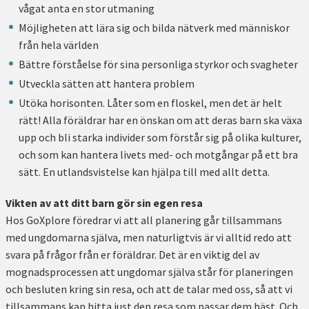
vågat anta en stor utmaning
Möjligheten att lära sig och bilda nätverk med människor
från hela världen
Bättre förståelse för sina personliga styrkor och svagheter
Utveckla sätten att hantera problem
Utöka horisonten. Låter som en floskel, men det är helt
rätt! Alla föräldrar har en önskan om att deras barn ska växa
upp och bli starka individer som förstår sig på olika kulturer,
och som kan hantera livets med- och motgångar på ett bra
sätt. En utlandsvistelse kan hjälpa till med allt detta.
Vikten av att ditt barn gör sin egen resa
Hos GoXplore föredrar vi att all planering går tillsammans
med ungdomarna själva, men naturligtvis är vi alltid redo att
svara på frågor från er föräldrar. Det är en viktig del av
mognadsprocessen att ungdomar själva står för planeringen
och besluten kring sin resa, och att de talar med oss, så att vi
tillsammans kan hitta just den resa som passar dem bäst. Och