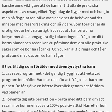
kanske ännu viktigare att de känner till alla de praktiska
aspekterna av resan, vilket flygbolag de flyger med och hur gör
man på flygplatsen, vilka vaccinationer de behöver, vad det
innebär med reseförsäkring och så vidare. Som förälder är du
orolig, det är helt naturligt. Ett sätt att hantera dina
bekymmer är att engagera dig i planeringen - fråga om ditt
barns planer och sedan kan du påminna dem om alla praktiska
saker som de bör ha i åtanke. Och du kan alltid ringa och få en
pratstund med oss om du har frågor!
9 tips till dig som förälder med äventyrslystna barn
Läs reseprogrammet - det ger dig trygghet att veta vad
program innehåller. Var inte rädd för att fråga ditt barn om
planen. De får själva en bättre överblick genom att förklara
vad planen är.
Förvänta dig inte perfektion – prata med ditt barn om att
resan inte kommer att vara 100% positiv alltid. Han eller hon
kommer att stöta på både motgångar och medgångar men de