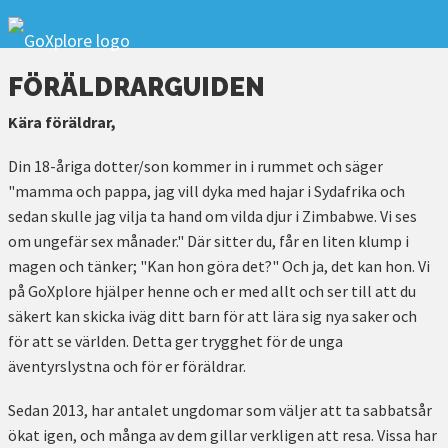
FÖRÄLDRARGUIDEN
Kära föräldrar,
Din 18-åriga dotter/son kommer in i rummet och säger
"mamma och pappa, jag vill dyka med hajar i Sydafrika och
sedan skulle jag vilja ta hand om vilda djur i Zimbabwe. Vi ses
om ungefär sex månader." Där sitter du, får en liten klump i
magen och tänker; "Kan hon göra det?" Och ja, det kan hon. Vi
på GoXplore hjälper henne och er med allt och ser till att du
säkert kan skicka iväg ditt barn för att lära sig nya saker och
för att se världen. Detta ger trygghet för de unga
äventyrslystna och för er föräldrar.
Sedan 2013, har antalet ungdomar som väljer att ta sabbatsår
ökat igen, och många av dem gillar verkligen att resa. Vissa har