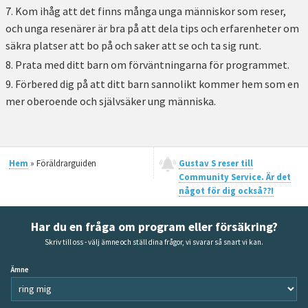
Kom ihåg att det finns många unga människor som reser,
och unga resenärer är bra på att dela tips och erfarenheter om
säkra platser att bo på och saker att se och ta sig runt.
Prata med ditt barn om förväntningarna för programmet.
Förbered dig på att ditt barn sannolikt kommer hem som en
mer oberoende och självsäker ung människa.
Hem
» Föräldrarguiden
Gustav S reser till
Community Service. Är det
något för dig också??!
Har du en fråga om program eller försäkring?
Skriv till oss - välj ämne och ställ dina frågor, vi svarar så snart vi kan.
Ämne