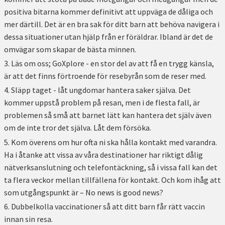
positiva bitarna kommer definitivt att uppväga de dåliga och
mer därtill. Det är en bra sak för ditt barn att behöva navigera i
dessa situationer utan hjälp från er föräldrar. Ibland är det de
omvägar som skapar de bästa minnen.
Läs om oss; GoXplore - en stor del av att få en trygg känsla,
är att det finns förtroende för resebyrån som de reser med.
Släpp taget - låt ungdomar hantera saker själva. Det
kommer uppstå problem på resan, men i de flesta fall, är
problemen så små att barnet lätt kan hantera det själv även
om de inte tror det själva. Låt dem försöka.
Kom överens om hur ofta ni ska hålla kontakt med varandra.
Ha i åtanke att vissa av våra destinationer har riktigt dålig
nätverksanslutning och telefontäckning, så i vissa fall kan det
ta flera veckor mellan tillfällena för kontakt. Och kom ihåg att
som utgångspunkt är – No news is good news?
Dubbelkolla vaccinationer så att ditt barn får rätt vaccin
innan sin resa.