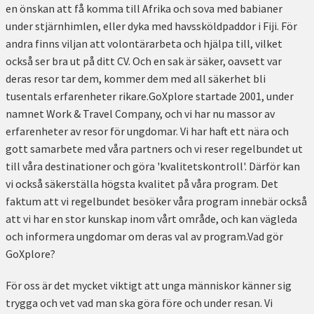
en önskan att få komma till Afrika och sova med babianer
under stjärnhimlen, eller dyka med havssköldpaddor i Fiji. För
andra finns viljan att volontärarbeta och hjälpa till, vilket
också ser bra ut på ditt CV. Och en sak är säker, oavsett var
deras resor tar dem, kommer dem med all säkerhet bli
tusentals erfarenheter rikare.GoXplore startade 2001, under
namnet Work & Travel Company, och vi har nu massor av
erfarenheter av resor för ungdomar. Vi har haft ett nära och
gott samarbete med våra partners och vi reser regelbundet ut
till våra destinationer och göra 'kvalitetskontroll'. Därför kan
vi också säkerställa högsta kvalitet på våra program. Det
faktum att vi regelbundet besöker våra program innebär också
att vi har en stor kunskap inom vårt område, och kan vägleda
och informera ungdomar om deras val av program.Vad gör
GoXplore?
För oss är det mycket viktigt att unga människor känner sig
trygga och vet vad man ska göra före och under resan. Vi