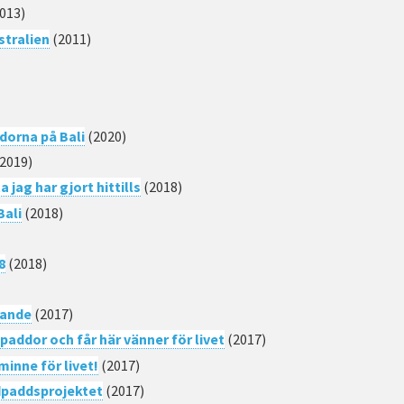
013)
stralien
(2011)
dorna på Bali
(2020)
2019)
a jag har gjort hittills
(2018)
Bali
(2018)
8
(2018)
vande
(2017)
paddor och får här vänner för livet
(2017)
minne för livet!
(2017)
ldpaddsprojektet
(2017)