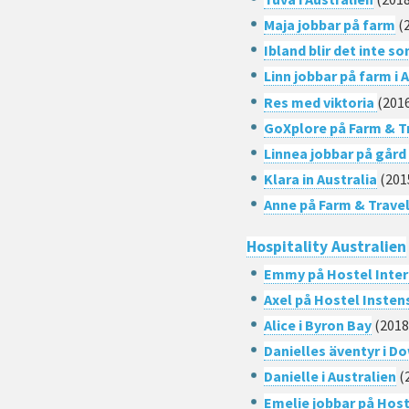
Maja jobbar på farm
(
Ibland blir det inte s
Linn jobbar på farm i 
Res med viktoria
(201
GoXplore på Farm & Tr
Linnea jobbar på gård 
Klara in Australia
(201
Anne på Farm & Travel
Hospitality Australien
Emmy på Hostel Inter
Axel på Hostel Insten
Alice i Byron Bay
(2018
Danielles äventyr i D
Danielle i Australien
(
Emelie jobbar på Hos