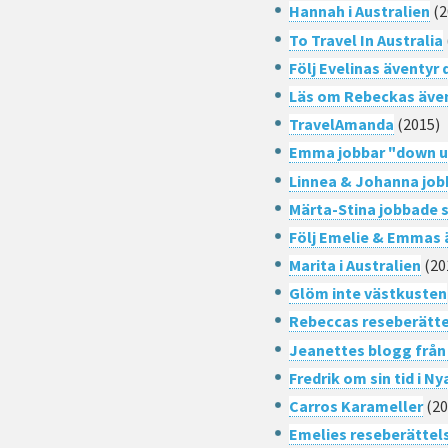
Hannah i Australien
(2
To Travel In Australia
Följ Evelinas äventyr
Läs om Rebeckas äve
TravelAmanda
(2015)
Emma jobbar "down u
Linnea & Johanna job
Märta-Stina jobbade 
Följ Emelie & Emmas
Marita i Australien
(20
Glöm inte västkusten
Rebeccas reseberätte
Jeanettes blogg från
Fredrik om sin tid i N
Carros Karameller
(20
Emelies reseberättels