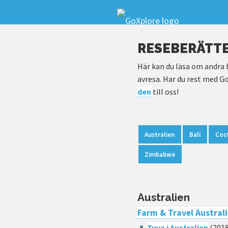
RESEBERÄTTE
Här kan du läsa om andra 
avresa. Har du rest med Go
den
till oss!
Australien
Bali
Cost
Zimbabwe
Australien
Farm & Travel Austral
Tuva i Australien
(2018