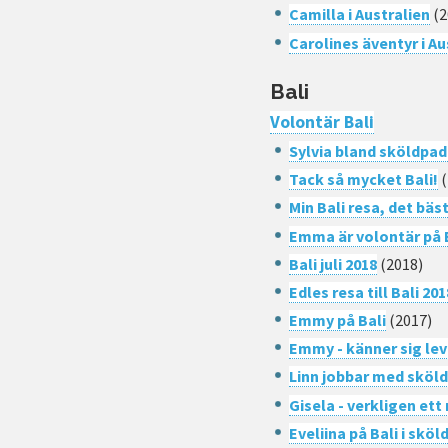
Camilla i Australien
(2
Carolines äventyr i Au
Bali
Volontär Bali
Sylvia bland sköldpad
Tack så mycket Bali!
(
Min Bali resa, det bäst
Emma är volontär på 
Bali juli 2018
(2018)
Edles resa till Bali 201
Emmy på Bali
(2017)
Emmy - känner sig le
Linn jobbar med sköld
Gisela - verkligen ett 
Eveliina på Bali i skö