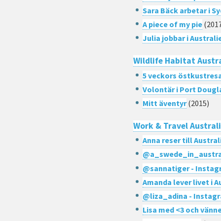
Sara Bäck arbetar i S
A piece of my pie
(201
Julia jobbar i Australi
Wildlife Habitat Austr
5 veckors östkustresa
Volontär i Port Dougl
Mitt äventyr
(2015)
Work & Travel Austral
Anna reser till Austral
@a_swede_in_austral
@sannatiger - Insta
Amanda lever livet i A
@liza_adina - Instag
Lisa med <3 och vänner