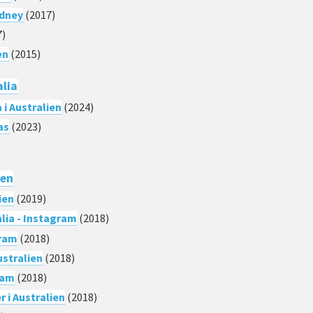
ydney
(2017)
7)
en
(2015)
alia
 i Australien
(2024)
as
(2023)
ien
ien
(2019)
ia - Instagram
(2018)
gram
(2018)
ustralien
(2018)
ram
(2018)
 i Australien
(2018)