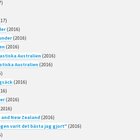
7)
017)
der
(2016)
under
(2016)
ien
(2016)
astiska Australien
(2016)
stiska Australien
(2016)
6)
ggsäck
(2016)
16)
der
(2016)
2016)
a and New Zealand
(2016)
gen varit det bästa jag gjort"
(2016)
6)