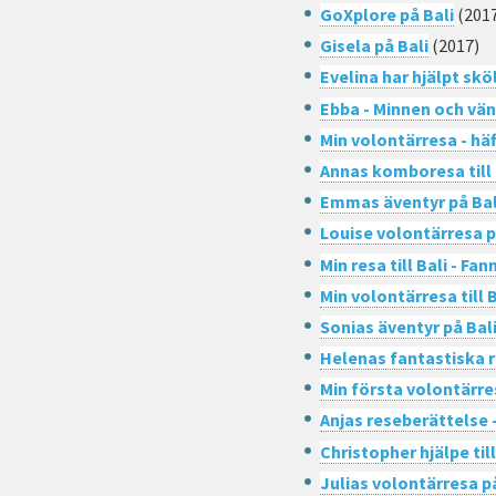
GoXplore på Bali
(201
Gisela på Bali
(2017)
Evelina har hjälpt skö
Ebba - Minnen och vänn
​Min volontärresa - hä
Annas komboresa till 
Emmas äventyr på Bal
Louise volontärresa p
Min resa till Bali - Fan
Min volontärresa till B
Sonias äventyr på Bal
Helenas fantastiska 
Min första volontärres
Anjas reseberättelse -
Christopher hjälpe til
Julias volontärresa p