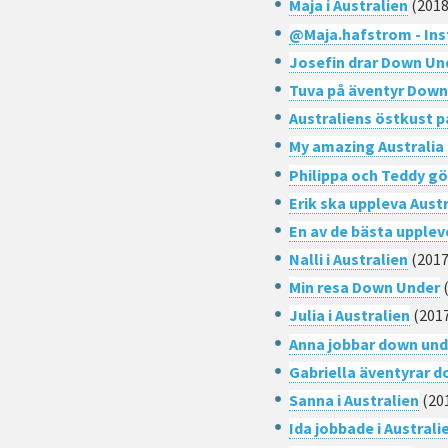
Maja i Australien
(2018
@Maja.hafstrom - In
Josefin drar Down Un
Tuva på äventyr Down
Australiens östkust 
My amazing Australia 
Philippa och Teddy gö
Erik ska uppleva Aust
En av de bästa uppleve
Nalli i Australien
(2017
Min resa Down Under
(
Julia i Australien
(201
Anna jobbar down und
Gabriella äventyrar 
Sanna i Australien
(20
Ida jobbade i Australi