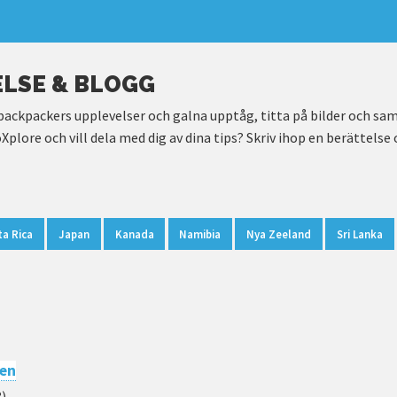
LSE & BLOGG
backpackers upplevelser och galna upptåg, titta på bilder och saml
Xplore och vill dela med dig av dina tips? Skriv ihop en berättelse
a Rica
Japan
Kanada
Namibia
Nya Zeeland
Sri Lanka
ien
)