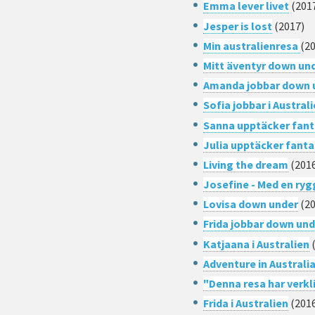
Emma lever livet
(201
Jesper is lost
(2017)
Min australienresa
(2
Mitt äventyr down un
Amanda jobbar down 
Sofia jobbar i Austral
Sanna upptäcker fant
Julia upptäcker fanta
Living the dream
(201
Josefine - Med en ry
Lovisa down under
(20
Frida jobbar down un
Katjaana i Australien
(
Adventure in Australi
"Denna resa har verkli
Frida i Australien
(201