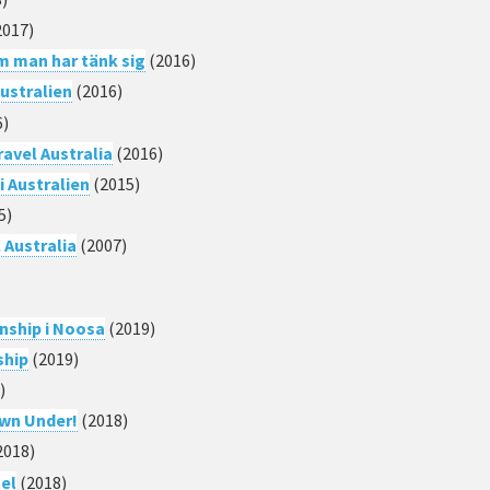
2017)
om man har tänk sig
(2016)
Australien
(2016)
6)
avel Australia
(2016)
i Australien
(2015)
5)
 Australia
(2007)
nship i Noosa
(2019)
ship
(2019)
)
own Under!
(2018)
2018)
tel
(2018)