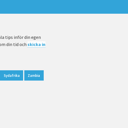
a tips inför din egen
 om din tid och
skicka in
Sydafrika
Zambia