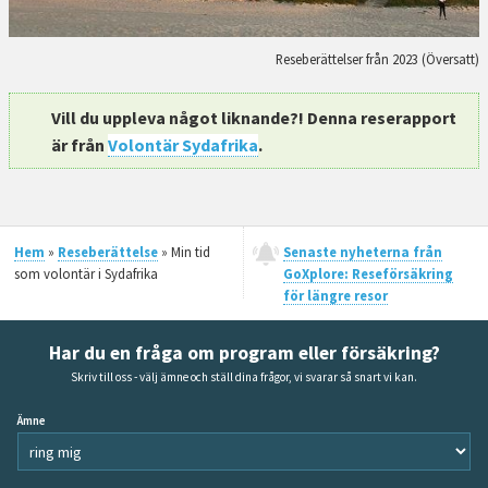
Reseberättelser från 2023 (Översatt)
Vill du uppleva något liknande?! Denna reserapport
är från
Volontär Sydafrika
.
Hem
»
Reseberättelse
» Min tid
Senaste nyheterna från
som volontär i Sydafrika
GoXplore: Reseförsäkring
för längre resor
Har du en fråga om program eller försäkring?
Skriv till oss - välj ämne och ställ dina frågor, vi svarar så snart vi kan.
Ämne