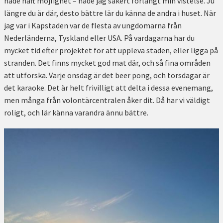
hade haft möjlighet – hade jag säkert förlängt min vistelse. Ju
längre du är där, desto bättre lär du känna de andra i huset. När
jag var i Kapstaden var de flesta av ungdomarna från
Nederländerna, Tyskland eller USA. På vardagarna har du
mycket tid efter projektet för att uppleva staden, eller ligga på
stranden. Det finns mycket god mat där, och så fina områden
att utforska. Varje onsdag är det beer pong, och torsdagar är
det karaoke. Det är helt frivilligt att delta i dessa evenemang,
men många från volontärcentralen åker dit. Då har vi väldigt
roligt, och lär känna varandra ännu bättre.