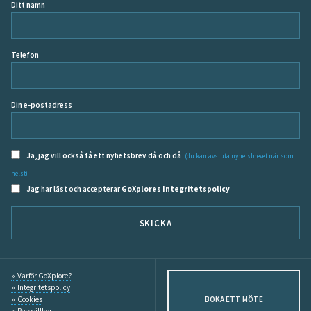
Ditt namn
Telefon
Din e-postadress
Ja, jag vill också få ett nyhetsbrev då och då
(du kan avsluta nyhetsbrevet när som
helst)
Jag har läst och accepterar
GoXplores Integritetspolicy
SKICKA
Varför GoXplore?
Integritetspolicy
Cookies
BOKA ETT MÖTE
Resevillkor