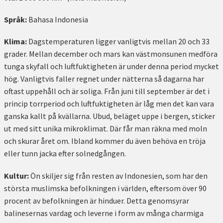
Språk:
Bahasa Indonesia
Klima:
Dagstemperaturen ligger vanligtvis mellan 20 och 33
grader. Mellan december och mars kan västmonsunen medföra
tunga skyfall och luftfuktigheten är under denna period mycket
hög. Vanligtvis faller regnet under nätterna så dagarna har
oftast uppehåll och är soliga. Från juni till september är det i
princip torrperiod och luftfuktigheten är låg men det kan vara
ganska kallt på kvällarna. Ubud, beläget uppe i bergen, sticker
ut med sitt unika mikroklimat. Där får man räkna med moln
och skurar året om. Ibland kommer du även behöva en tröja
eller tunn jacka efter solnedgången.
Kultur:
Ön skiljer sig från resten av Indonesien, som har den
största muslimska befolkningen i världen, eftersom över 90
procent av befolkningen är hinduer. Detta genomsyrar
balinesernas vardag och leverne i form av många charmiga