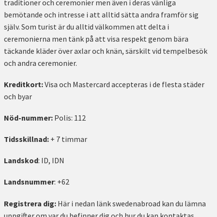
traditioner och ceremonier men även i deras vänliga
bemötande och intresse i att alltid sätta andra framför sig
själv. Som turist är du alltid välkommen att delta i
ceremonierna men tänk på att visa respekt genom bära
täckande kläder över axlar och knän, särskilt vid tempelbesök
och andra ceremonier.
Kreditkort:
Visa och Mastercard accepteras i de flesta städer
och byar
Nöd-nummer:
Polis: 112
Tidsskillnad:
+ 7 timmar
Landskod
: ID, IDN
Landsnummer
: +62
Registrera dig:
Här i nedan länk swedenabroad kan du lämna
uppgifter om var du befinner dig och hur du kan kontaktas