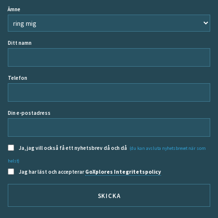
Ämne
Ditt namn
Telefon
Din e-postadress
Ja, jag vill också få ett nyhetsbrev då och då
(du kan avsluta nyhetsbrevet när som
helst)
Jag har läst och accepterar
GoXplores Integritetspolicy
SKICKA