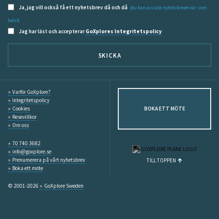
Ja, jag vill också få ett nyhetsbrev då och då
(du kan avsluta nyhetsbrevet när som
helst)
Jag har läst och accepterar
GoXplores Integritetspolicy
SKICKA
Varför GoXplore?
Integritetspolicy
Cookies
BOKA ETT MÖTE
Resevillkor
Om oss
70 740 3682
info@goxplore.se
Prenumerera på vårt nyhetsbrev
TILL TOPPEN
Boka ett möte
© 2001-2026
GoXplore Sweden