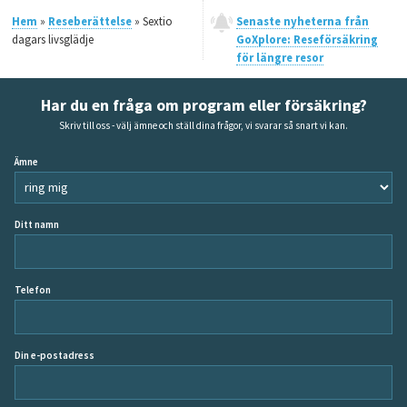
Hem
»
Reseberättelse
» Sextio
Senaste nyheterna från
dagars livsglädje
GoXplore: Reseförsäkring
för längre resor
Har du en fråga om program eller försäkring?
Skriv till oss - välj ämne och ställ dina frågor, vi svarar så snart vi kan.
Ämne
Ditt namn
Telefon
Din e-postadress