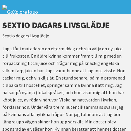
SEXTIO DAGARS LIVSGLÄDJE
Sextio dagars livsglädje
Jag står i mataffären en eftermiddag och ska välja en ny juice
till frukosten. En äldre kvinna kommer fram till mig med en
förpackning litchijuice och frågar mig på knackig engelska
vilken färg juicen har. Jag svarar henne att jag inte visste. Hon
tackar mig, och vi skiljs åt. En stund senare, på min promenad
tillbaka till hostellet, springer samma kvinna ifatt mig. Jag
hälsar på nyanja (lokalspråket) och hon visar mig att hon har
köpt juice, av röda vindruvor. Vi ska ha nattvarden i kyrkan,
förklarar hon. Under våra tre minuter tillsammans svarar jag
på kvinnans alla nyfikna frågor. När jag talar om att jag bor
längre upp vägen skiner hon upp särskilt. Min dotter blev
sponsrad av er, säger hon. Kvinnan berättar att hennes dotter