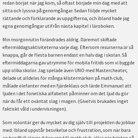
redan börjat när jag kom, så oftast började min dag med att
sitta och lyssna på genomgångar. Sedan följde mycket
rättande och förklarande av uppgifterna, och ibland hade jag
egna genomgångar utifrån nästa kapitel i läroboken.
Min morgonrutin förändrades aldrig. Däremot skiftade
eftermiddagsaktiviteterna varje dag. Eftersom resurserna är så
knappa, går de flesta barnen endast en halv dag i skolan. Så
eftermiddagarna gav utrymme för mobila fritids som vi byggde
upp olika skolor. Jag spelade även UNO med Mastercheater,
delade ut alldeles för många klistermärken på math club,
målade elefanter med en fjärdeklass och lärde Emmanuel att
ljuden i det fonetiska alfabetet påminner om det ljud du gör
när du får ett oväntat slag i magen. (Givetvis brukades inget
faktiskt våld i undervisningen).
Som volontär ger du mycket av dig själv till projekten du jobbar
med. Ibland uppstår besvikelse och frustration, som när bara
en handfull elever dyker upp till math club, eller när bristen på