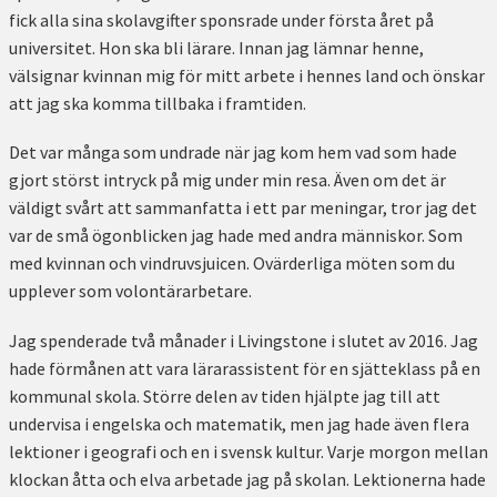
fick alla sina skolavgifter sponsrade under första året på
universitet. Hon ska bli lärare. Innan jag lämnar henne,
välsignar kvinnan mig för mitt arbete i hennes land och önskar
att jag ska komma tillbaka i framtiden.
Det var många som undrade när jag kom hem vad som hade
gjort störst intryck på mig under min resa. Även om det är
väldigt svårt att sammanfatta i ett par meningar, tror jag det
var de små ögonblicken jag hade med andra människor. Som
med kvinnan och vindruvsjuicen. Ovärderliga möten som du
upplever som volontärarbetare.
Jag spenderade två månader i Livingstone i slutet av 2016. Jag
hade förmånen att vara lärarassistent för en sjätteklass på en
kommunal skola. Större delen av tiden hjälpte jag till att
undervisa i engelska och matematik, men jag hade även flera
lektioner i geografi och en i svensk kultur. Varje morgon mellan
klockan åtta och elva arbetade jag på skolan. Lektionerna hade