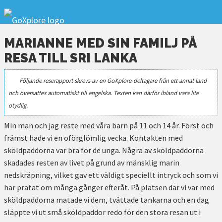
MARIANNE MED SIN FAMILJ PÅ
RESA TILL SRI LANKA
Följande reserapport skrevs av en GoXplore-deltagare från ett annat land
och översattes automatiskt till engelska. Texten kan därför ibland vara lite
otydlig.
Min man och jag reste med våra barn på 11 och 14 år. Först och
främst hade vi en oförglömlig vecka. Kontakten med
sköldpaddorna var bra för de unga. Några av sköldpaddorna
skadades resten av livet på grund av mänsklig marin
nedskräpning, vilket gav ett väldigt speciellt intryck och som vi
har pratat om många gånger efteråt. På platsen där vi var med
sköldpaddorna matade vi dem, tvättade tankarna och en dag
släppte vi ut små sköldpaddor redo för den stora resan ut i