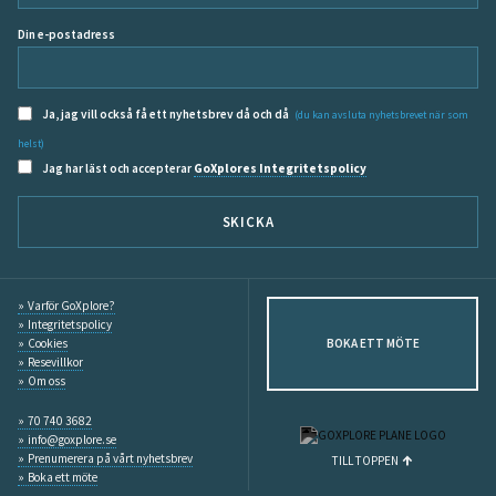
Din e-postadress
Ja, jag vill också få ett nyhetsbrev då och då
(du kan avsluta nyhetsbrevet när som
helst)
Jag har läst och accepterar
GoXplores Integritetspolicy
SKICKA
Varför GoXplore?
Integritetspolicy
Cookies
BOKA ETT MÖTE
Resevillkor
Om oss
70 740 3682
info@goxplore.se
Prenumerera på vårt nyhetsbrev
TILL TOPPEN
Boka ett möte