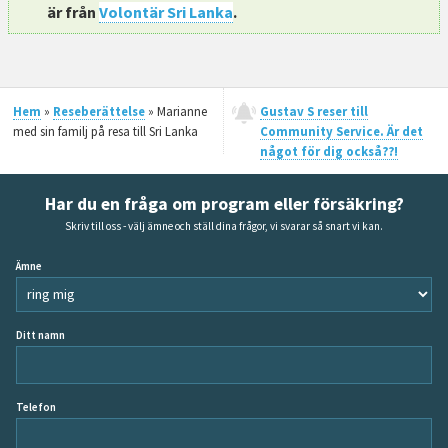
är från
Volontär Sri Lanka
.
Hem
»
Reseberättelse
» Marianne
Gustav S reser till
med sin familj på resa till Sri Lanka
Community Service. Är det
något för dig också??!
Har du en fråga om program eller försäkring?
Skriv till oss - välj ämne och ställ dina frågor, vi svarar så snart vi kan.
Ämne
Ditt namn
Telefon