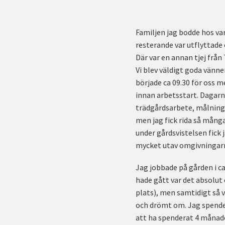
Familjen jag bodde hos va
resterande var utflyttade o
Där var en annan tjej frå
Vi blev väldigt goda vänn
började ca 09.30 för oss m
innan arbetsstart. Dagarn
trädgårdsarbete, målning 
men jag fick rida så många
under gårdsvistelsen fick j
mycket utav omgivningarna
Jag jobbade på gården i c
hade gått var det absolut
plats), men samtidigt så v
och drömt om. Jag spender
att ha spenderat 4 månader