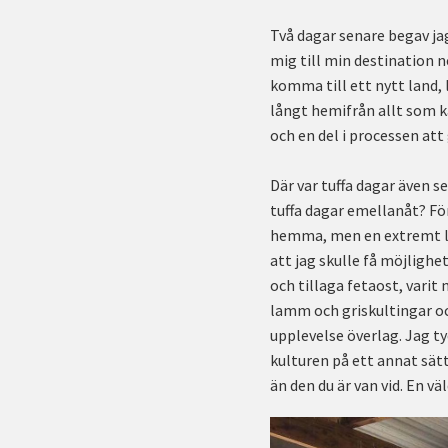
Två dagar senare begav j
mig till min destination n
komma till ett nytt land, 
långt hemifrån allt som k
och en del i processen att 
Där var tuffa dagar även s
tuffa dagar emellanåt? Fö
hemma, men en extremt lär
att jag skulle få möjlighe
och tillaga fetaost, varit
lamm och griskultingar oc
upplevelse överlag. Jag t
kulturen på ett annat sätt
än den du är van vid. En v