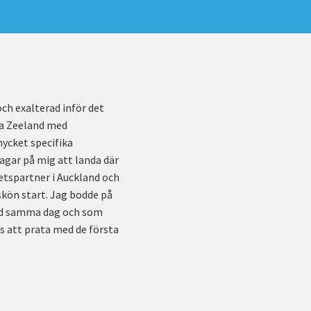
ch exalterad inför det
Nya Zeeland med
mycket specifika
dagar på mig att landa där
etspartner i Auckland och
 skön start. Jag bodde på
land samma dag och som
ts att prata med de första