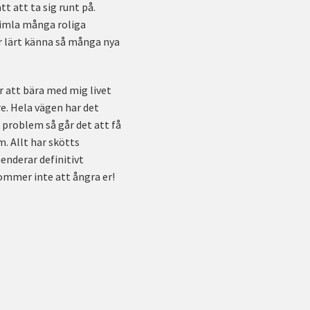
t att ta sig runt på.
 himla många roliga
 lärt känna så många nya
 att bära med mig livet
re. Hela vägen har det
problem så går det att få
m. Allt har skötts
enderar definitivt
ommer inte att ångra er!