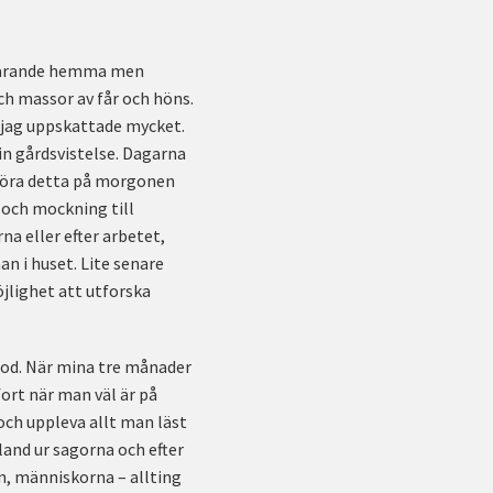
rtfarande hemma men
och massor av får och höns.
 jag uppskattade mycket.
in gårdsvistelse. Dagarna
t göra detta på morgonen
 och mockning till
a eller efter arbetet,
an i huset. Lite senare
möjlighet att utforska
iod. När mina tre månader
ort när man väl är på
 och uppleva allt man läst
land ur sagorna och efter
en, människorna – allting