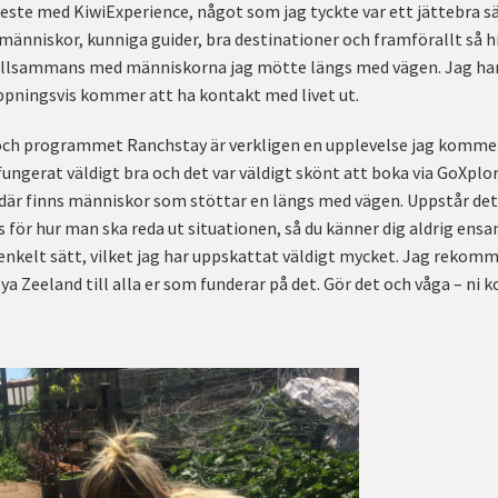
reste med KiwiExperience, något som jag tyckte var ett jättebra sät
a människor, kunniga guider, bra destinationer och framförallt så
tillsammans med människorna jag mötte längs med vägen. Jag har
pningsvis kommer att ha kontakt med livet ut.
 och programmet Ranchstay är verkligen en upplevelse jag kommer
r fungerat väldigt bra och det var väldigt skönt att boka via GoXplo
där finns människor som stöttar en längs med vägen. Uppstår det 
s för hur man ska reda ut situationen, så du känner dig aldrig ensa
 enkelt sätt, vilket jag har uppskattat väldigt mycket. Jag rekomm
Zeeland till alla er som funderar på det. Gör det och våga – ni k