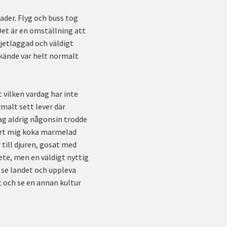
der. Flyg och buss tog
 Det är en omställning att
 jetlaggad och väldigt
 kände var helt normalt
 vilken vardag har inte
malt sett lever där
ag aldrig någonsin trodde
 lärt mig koka marmelad
 till djuren, gosat med
te, men en väldigt nyttig
 se landet och uppleva
t och se en annan kultur