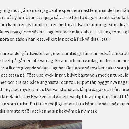
ag mig mot gården där jag skulle spendera nästkommande tre måna
ere på sydön. Utan att ljuga så var de första dagarna rätt så tuffa.
lära känna en ny familj och en helt ny tillvaro samtidigt som du är
änns tryggt och säkert. Jag intalade mig själv att allting som jag
göra en sådan här resa, vilket jag också fick väldigt rätt i.
enare under gårdsvistelsen, men samtidigt får man också tänka att
r livet på gården blir vardag. En annorlunda vardag än den man nor
orik och givande sådan. Jag har fått göra så mycket saker som j
t att testa på. Fött upp kycklingar, blivit bästa vän med en tupp,
 med och tränat både unghästar och föl, klippt får, byggt nya hagar
h mycket mycket mer. Det var stundtals långa dagar och hårt arbe
yckte Ranchstay Nya Zeeland var ett väldigt bra program för att få
 än som turist. Du får en möjlighet att lära känna landet på djupe
äldig bra start för att känna sig bekväm på ny mark.