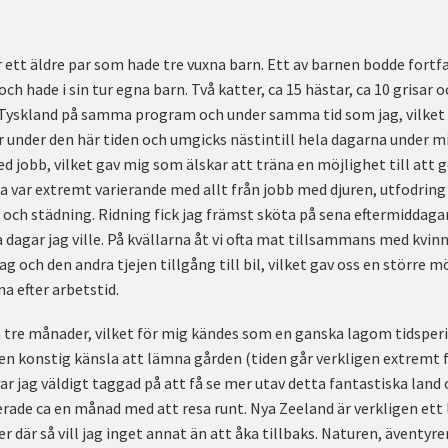
r ett äldre par som hade tre vuxna barn. Ett av barnen bodde fo
ch hade i sin tur egna barn. Två katter, ca 15 hästar, ca 10 grisar 
n Tyskland på samma program och under samma tid som jag, vilket
er under den här tiden och umgicks nästintill hela dagarna under m
ed jobb, vilket gav mig som älskar att träna en möjlighet till at
a var extremt varierande med allt från jobb med djuren, utfodring
och städning. Ridning fick jag främst sköta på sena eftermiddagarn
 dagar jag ville. På kvällarna åt vi ofta mat tillsammans med kvinn
ag och den andra tjejen tillgång till bil, vilket gav oss en större 
 efter arbetstid.
a tre månader, vilket för mig kändes som en ganska lagom tidsper
 en konstig känsla att lämna gården (tiden går verkligen extremt f
ar jag väldigt taggad på att få se mer utav detta fantastiska land
ade ca en månad med att resa runt. Nya Zeeland är verkligen ett 
 där så vill jag inget annat än att åka tillbaks. Naturen, äventyr