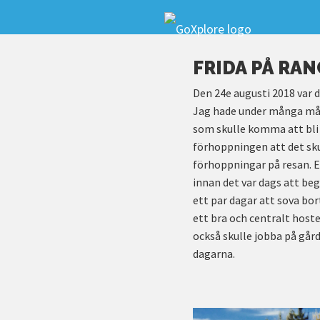
FRIDA PÅ RA
Den 24e augusti 2018 var d
Jag hade under många måna
som skulle komma att bli m
förhoppningen att det sku
förhoppningar på resan. Ef
innan det var dags att b
ett par dagar att sova bor
ett bra och centralt host
också skulle jobba på gård
dagarna.