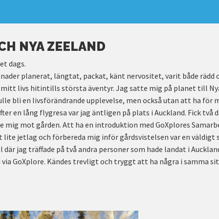
NCH NYA ZEELAND
et dags.
der planerat, längtat, packat, känt nervositet, varit både rädd o
itt livs hitintills största äventyr. Jag satte mig på planet till 
lle bli en livsförändrande upplevelse, men också utan att ha för 
ter en lång flygresa var jag äntligen på plats i Auckland. Fick två 
ege mig mot gården. Att ha en introduktion med GoXplores Samarb
t lite jetlag och förbereda mig inför gårdsvistelsen var en väldigt
el där jag träffade på två andra personer som hade landat i Auck
 via GoXplore. Kändes trevligt och tryggt att ha några i samma si