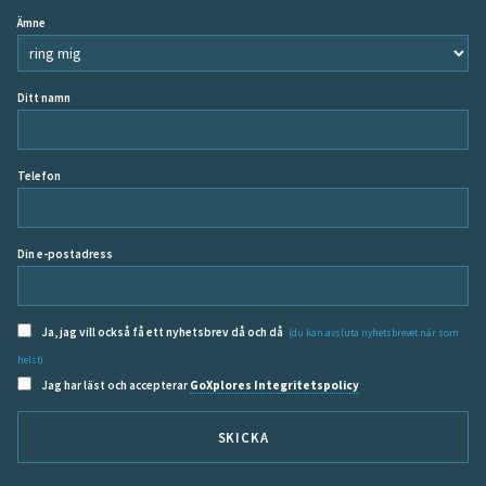
Ämne
Ditt namn
Telefon
Din e-postadress
Ja, jag vill också få ett nyhetsbrev då och då
(du kan avsluta nyhetsbrevet när som
helst)
Jag har läst och accepterar
GoXplores Integritetspolicy
SKICKA