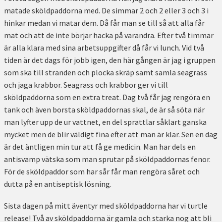
matade sköldpaddorna med. De simmar 2 och 2 eller 3 och 3 i
hinkar medan vi matar dem. Då får man se till så att alla får
mat och att de inte börjar hacka på varandra. Efter två timmar
är alla klara med sina arbetsuppgifter då får vi lunch. Vid två
tiden är det dags för jobb igen, den här gången är jag i gruppen
som ska till stranden och plocka skräp samt samla seagrass
och jaga krabbor. Seagrass och krabbor ger vi till
sköldpaddorna som en extra treat. Dag två får jag rengöra en
tank och även borsta sköldpaddornas skal, de är så söta när
man lyfter upp de ur vattnet, en del sprattlar såklart ganska
mycket men de blir väldigt fina efter att man är klar. Sen en dag
är det äntligen min tur att få ge medicin. Man har dels en
antisvamp vätska som man sprutar på sköldpaddornas fenor.
För de sköldpaddor som har sår får man rengöra såret och
dutta på en antiseptisk lösning.
Sista dagen på mitt äventyr med sköldpaddorna har vi turtle
release! Två av sköldpaddorna är gamla och starka nog att bli