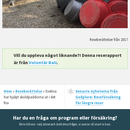
Reseberättelser från 2017
Vill du uppleva något liknande?! Denna reserapport
är från
Volontär Bali
.
Hem
»
Reseberättelse
» Evelina
Senaste nyheterna från
har hjälpt sköldpaddorna ut i det
GoXplore: Reseförsäkring
fria
för längre resor
Har du en fråga om program eller försäkring?
Skriv till oss - välj ämne och ställ dina frågor, vi svarar så snart vi kan.