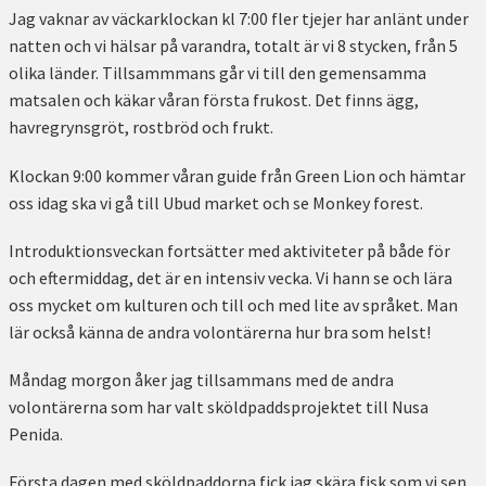
Jag vaknar av väckarklockan kl 7:00 fler tjejer har anlänt under
natten och vi hälsar på varandra, totalt är vi 8 stycken, från 5
olika länder. Tillsammmans går vi till den gemensamma
matsalen och käkar våran första frukost. Det finns ägg,
havregrynsgröt, rostbröd och frukt.
Klockan 9:00 kommer våran guide från Green Lion och hämtar
oss idag ska vi gå till Ubud market och se Monkey forest.
Introduktionsveckan fortsätter med aktiviteter på både för
och eftermiddag, det är en intensiv vecka. Vi hann se och lära
oss mycket om kulturen och till och med lite av språket. Man
lär också känna de andra volontärerna hur bra som helst!
Måndag morgon åker jag tillsammans med de andra
volontärerna som har valt sköldpaddsprojektet till Nusa
Penida.
Första dagen med sköldpaddorna fick jag skära fisk som vi sen