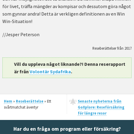
för livet, träffa mängder av kompisar och dessutom göra något
som gynnar andra! Detta är verkligen definitionen av en Win
Win-Situation!
//Jesper Peterson
Reseberättelser från 2017
Vill du uppleva något liknande?! Denna reserapport
är från
Volontär Sydafrika
.
Hem
»
Reseberättelse
» Ett
Senaste nyheterna från
svårtmatchat äventyr
GoXplore: Reseförsäkring
för längre resor
Har du en fråga om program eller försäkring?