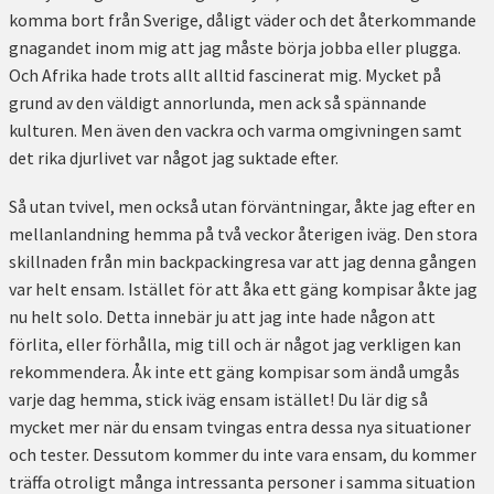
komma bort från Sverige, dåligt väder och det återkommande
gnagandet inom mig att jag måste börja jobba eller plugga.
Och Afrika hade trots allt alltid fascinerat mig. Mycket på
grund av den väldigt annorlunda, men ack så spännande
kulturen. Men även den vackra och varma omgivningen samt
det rika djurlivet var något jag suktade efter.
Så utan tvivel, men också utan förväntningar, åkte jag efter en
mellanlandning hemma på två veckor återigen iväg. Den stora
skillnaden från min backpackingresa var att jag denna gången
var helt ensam. Istället för att åka ett gäng kompisar åkte jag
nu helt solo. Detta innebär ju att jag inte hade någon att
förlita, eller förhålla, mig till och är något jag verkligen kan
rekommendera. Åk inte ett gäng kompisar som ändå umgås
varje dag hemma, stick iväg ensam istället! Du lär dig så
mycket mer när du ensam tvingas entra dessa nya situationer
och tester. Dessutom kommer du inte vara ensam, du kommer
träffa otroligt många intressanta personer i samma situation