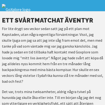
ETT SVÅRTMATCHAT ÄVENTYR
För lite drygt sex veckor sedan satt jag på ett plan mot
Kapstaden, utan några egentliga förväntningar. Visst, jag
skulle ljuga om jag sa att jag inte såg fram emot det, men med
tanke på vad som väntade mig var jag ganska känslolös. Jag
hade ju sedan en tid tillbaka haft kontakt med Goxplore som
lovade mig "mitt livs äventyr". Något jag hade svårt att köpa då
jag alldeles nyss kommit hem från en tre månader lång
backpackingresa med mina bästa kompisar. Hur skulle en sex
veckors lång vistelse i Sydafrika kunna slå tre månader med sol,
bad och fest?
Det var, trots mina tveksamheter, aldrig några tvivel på
huruvida jag skulle åka eller inte. Till en början såg jag det nog
som ytterligare en verklighetsflykt, ett sätt att återigen