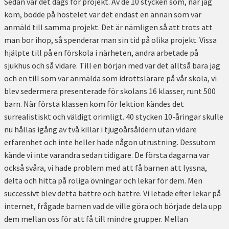
Sedan var det dags för projekt. Av de 10 stycken som, när jag
kom, bodde på hostelet var det endast en annan som var
anmäld till samma projekt. Det är nämligen så att trots att
man bor ihop, så spenderar man sin tid på olika projekt. Vissa
hjälpte till på en förskola i närheten, andra arbetade på
sjukhus och så vidare. Till en början med var det alltså bara jag
och en till som var anmälda som idrottslärare på vår skola, vi
blev sedermera presenterade för skolans 16 klasser, runt 500
barn. När första klassen kom för lektion kändes det
surrealistiskt och väldigt orimligt. 40 stycken 10-åringar skulle
nu hållas igång av två killar i tjugoårsåldern utan vidare
erfarenhet och inte heller hade någon utrustning. Dessutom
kände vi inte varandra sedan tidigare. De första dagarna var
också svåra, vi hade problem med att få barnen att lyssna,
delta och hitta på roliga övningar och lekar för dem. Men
successivt blev detta bättre och bättre. Vi letade efter lekar på
internet, frågade barnen vad de ville göra och började dela upp
dem mellan oss för att få till mindre grupper. Mellan