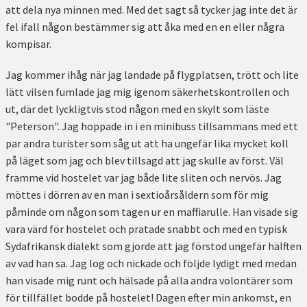
att dela nya minnen med. Med det sagt så tycker jag inte det är
fel ifall någon bestämmer sig att åka med en en eller några
kompisar.
Jag kommer ihåg när jag landade på flygplatsen, trött och lite
lätt vilsen fumlade jag mig igenom säkerhetskontrollen och
ut, där det lyckligtvis stod någon med en skylt som läste
"Peterson". Jag hoppade in i en minibuss tillsammans med ett
par andra turister som såg ut att ha ungefär lika mycket koll
på läget som jag och blev tillsagd att jag skulle av först. Väl
framme vid hostelet var jag både lite sliten och nervös. Jag
möttes i dörren av en man i sextioårsåldern som för mig
påminde om någon som tagen ur en maffiarulle. Han visade sig
vara värd för hostelet och pratade snabbt och med en typisk
Sydafrikansk dialekt som gjorde att jag förstod ungefär hälften
av vad han sa. Jag log och nickade och följde lydigt med medan
han visade mig runt och hälsade på alla andra volontärer som
för tillfället bodde på hostelet! Dagen efter min ankomst, en