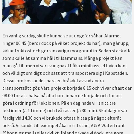
En vanlig vardag skulle kunna se ut ungefär såhär: Alarmet
ringer 06.45 (beror dock på vilket projekt du har), man går upp,
käkar fruktost och gör sin övriga morgonrutin. Sedan stack alla
som skulle åt samma håll tillsammans. Många projekt kan
man gå till men vi var tvungna att åka minibuss, ett vida känt
och väldigt smidigt och sätt att transportera sig i Kapstaden.
Dessutom kostar det bara en bråkdel av vad andra
transportsätt gör. Vårt projekt började 8.15 och vi var oftast där
08.00 för att hälsa på alla barn innan de började och för att
göra i ordning för lektionen. På en dag hade vi i snitt tre
lektioner (á 1 timme) och två raster (á 30 min). Skoldagen var
färdig vid 14.30 och vi brukade oftast hitta på något efteråt
också. Vi kunde till exempel åka in till stan, V & A Waterfront
(Shopping mall) eller dylikt. Ibland orkade vi dock inte göra