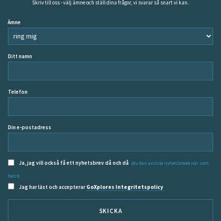
Skriv till oss - välj ämne och ställ dina frågor, vi svarar så snart vi kan.
Ämne
Ditt namn
Telefon
Din e-postadress
Ja, jag vill också få ett nyhetsbrev då och då
(du kan avsluta nyhetsbrevet när som
helst)
Jag har läst och accepterar
GoXplores Integritetspolicy
SKICKA