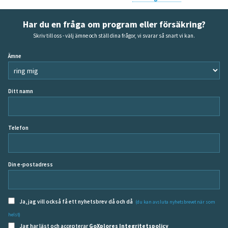
Har du en fråga om program eller försäkring?
Skriv till oss - välj ämne och ställ dina frågor, vi svarar så snart vi kan.
Ämne
Ditt namn
Telefon
Din e-postadress
Ja, jag vill också få ett nyhetsbrev då och då
(du kan avsluta nyhetsbrevet när som
helst)
Jag har läst och accepterar
GoXplores Integritetspolicy