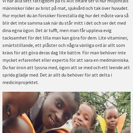
Vi har alla sett fattigdom på tv. Allt oftare ser vi hur miljontals
människor lider av brist på mat, sjukvård och tak över huvudet.
Hur mycket du än försöker föreställa dig hur det måste vara så
blir det inte samma sak när du står mitt i det och ser det med
dina egna ögon. Det är tufft, men man får uppleva evig
tacksamhet för det lilla man kan göra för dem. Lite vitaminer,
smärtstillande, ett plåster och några vänliga ord är allt som
krävs för att göra deras dag lite bättre. För man behöver inte
mycket erfarenhet eller expertis för att vara en medmänniska.
Du har öron att lyssna med, ögon att se med och ett leende att
sprida glädje med. Det är allt du behöver för att delta i
medicinprojektet.