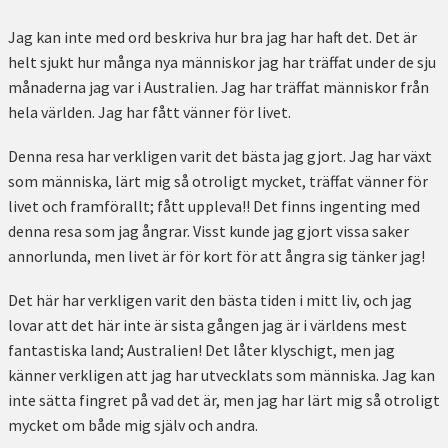
Jag kan inte med ord beskriva hur bra jag har haft det. Det är
helt sjukt hur många nya människor jag har träffat under de sju
månaderna jag var i Australien. Jag har träffat människor från
hela världen. Jag har fått vänner för livet.
Denna resa har verkligen varit det bästa jag gjort. Jag har växt
som människa, lärt mig så otroligt mycket, träffat vänner för
livet och framförallt; fått uppleva!! Det finns ingenting med
denna resa som jag ångrar. Visst kunde jag gjort vissa saker
annorlunda, men livet är för kort för att ångra sig tänker jag!
Det här har verkligen varit den bästa tiden i mitt liv, och jag
lovar att det här inte är sista gången jag är i världens mest
fantastiska land; Australien! Det låter klyschigt, men jag
känner verkligen att jag har utvecklats som människa. Jag kan
inte sätta fingret på vad det är, men jag har lärt mig så otroligt
mycket om både mig själv och andra.