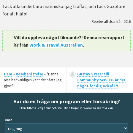
Tack alla underbara människor jag träffat, och tack Goxplore
för all hjälp!
Reseberättelser från 2016
Vill du uppleva något liknande?! Denna reserapport
är från
Work & Travel Australien
.
Hem
»
Reseberättelse
» "Denna
Gustav S reser till
resa har verkligen varit det bästa jag
Community Service. Är det
gjort"
något för dig också??!
Har du en fråga om program eller försäkring?
Skriv till oss - välj ämne och ställ dina frågor, vi svarar så snart vi kan.
Ämne