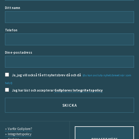
Ditt namn
Telefon
Din e-postadress
Ja, jag vill också få ett nyhetsbrev då och då
(du kan avsluta nyhetsbrevet när som
helst)
Jag har läst och accepterar
GoXplores Integritetspolicy
SKICKA
Varför GoXplore?
Integritetspolicy