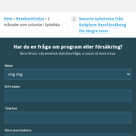
Hem
»
Reseberättelse
» 2
Senaste nyheterna från
månader som volontär i Sydafrika
GoXplore: Reseförsäkring
för längre resor
Har du en fråga om program eller försäkring?
Skriv till oss - välj ämne och ställ dina frågor, vi svarar så snart vi kan.
Ämne
Ditt namn
Telefon
Din e-postadress