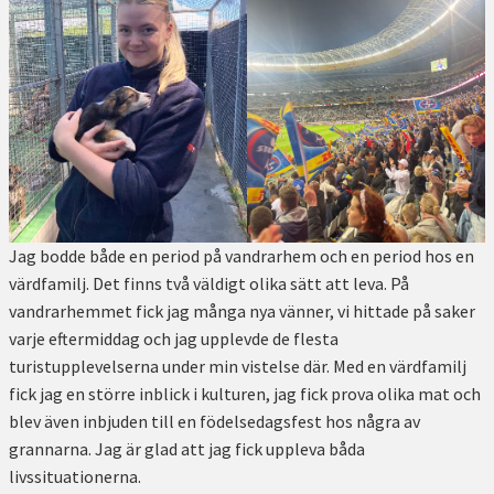
Jag bodde både en period på vandrarhem och en period hos en
värdfamilj. Det finns två väldigt olika sätt att leva. På
vandrarhemmet fick jag många nya vänner, vi hittade på saker
varje eftermiddag och jag upplevde de flesta
turistupplevelserna under min vistelse där. Med en värdfamilj
fick jag en större inblick i kulturen, jag fick prova olika mat och
blev även inbjuden till en födelsedagsfest hos några av
grannarna. Jag är glad att jag fick uppleva båda
livssituationerna.