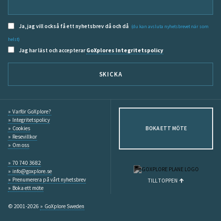
Ja, jag vill också få ett nyhetsbrev då och då
(du kan avsluta nyhetsbrevet när som
helst)
Jag har läst och accepterar
GoXplores Integritetspolicy
SKICKA
Varför GoXplore?
Integritetspolicy
Cookies
BOKA ETT MÖTE
Resevillkor
Om oss
70 740 3682
info@goxplore.se
Prenumerera på vårt nyhetsbrev
TILL TOPPEN
Boka ett möte
© 2001-2026
GoXplore Sweden