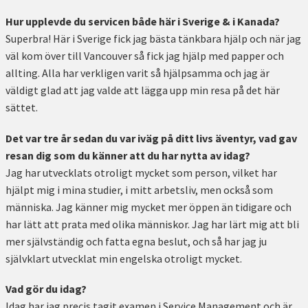
Hur upplevde du servicen både här i Sverige & i Kanada?
Superbra! Här i Sverige fick jag bästa tänkbara hjälp och när jag
väl kom över till Vancouver så fick jag hjälp med papper och
allting. Alla har verkligen varit så hjälpsamma och jag är
väldigt glad att jag valde att lägga upp min resa på det här
sättet.
Det var tre år sedan du var iväg på ditt livs äventyr, vad gav
resan dig som du känner att du har nytta av idag?
Jag har utvecklats otroligt mycket som person, vilket har
hjälpt mig i mina studier, i mitt arbetsliv, men också som
människa. Jag känner mig mycket mer öppen än tidigare och
har lätt att prata med olika människor. Jag har lärt mig att bli
mer självständig och fatta egna beslut, och så har jag ju
självklart utvecklat min engelska otroligt mycket.
Vad gör du idag?
Idag har jag precis tagit examen i Service Management och är