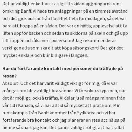
Det är väldigt enkelt att ta sig till skidanläggningarna runt
omkring Banff. Vi hade tre anläggningar på en timmes avstånd
och det gick bussar från hotellet hela förmiddagen, så det var
bara att hoppa på en sådan. Det var en häftig upplevelse att ta
liften uppför backen och sedan ta skidorna på axeln och gå upp
till toppen och åka ner i pudersnön! Jag rekommenderar
verkligen alla som ska dit att köpa säsongskort! Det gör det
mycket enklare och blir billigare i längden.
Har du fortfarande kontakt med personer du träffade på
resan?
Absolut! Och det har varit väldigt viktigt för mig, då vi var
många som blev väldigt bra vänner. Vi försöker skypa och, när
det är möjligt, också träffas. Vi delar ju så många minnen från
vår tid i Kanada, så vi har alltid så mycket att prata om. Min
rumskompis från Banff kommer från Sydkorea och vi har
fortfarande bra kontakt och jag planerar en resa att hälsa på
henne så snart jag kan. Det känns väldigt roligt att ha träffat