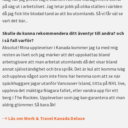
på väg ut i arbetslivet. Jag letar jobb på olika ställen i världen
då jag fick lite blodad tand av att bo utomlands. Så vi får väl se
vart det bär...
Skulle du kunna rekommendera ditt äventyr till andra? och
i så fall varför?
Absolut! Mina upplevelser i Kanada kommer jag ta med mig
resten av livet och jag märker att det uppskattas bland
arbetsgivare att man arbetat utomlands då det visar bland
annat självständighet och bra språk. Det är kul att komma iväg
och uppleva något som inte finns här hemma som att se när
späckhuggare jagar utanför Vancouver Island, titta på NHL live,
uppleva det mäktiga Niagara fallet, eller vandra upp för ett
berg i The Rockies. Upplevelser som jag kan garantera att man
aldrig glömmer. Så bara åk!
Läs om Work & Travel Kanada Deluxe