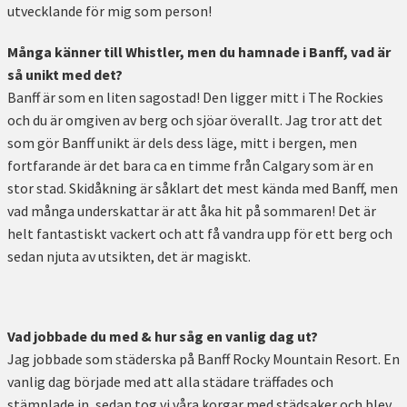
utvecklande för mig som person!
Många känner till Whistler, men du hamnade i Banff, vad är
så unikt med det?
Banff är som en liten sagostad! Den ligger mitt i The Rockies
och du är omgiven av berg och sjöar överallt. Jag tror att det
som gör Banff unikt är dels dess läge, mitt i bergen, men
fortfarande är det bara ca en timme från Calgary som är en
stor stad. Skidåkning är såklart det mest kända med Banff, men
vad många underskattar är att åka hit på sommaren! Det är
helt fantastiskt vackert och att få vandra upp för ett berg och
sedan njuta av utsikten, det är magiskt.
Vad jobbade du med & hur såg en vanlig dag ut?
Jag jobbade som städerska på Banff Rocky Mountain Resort. En
vanlig dag började med att alla städare träffades och
stämplade in, sedan tog vi våra korgar med städsaker och blev