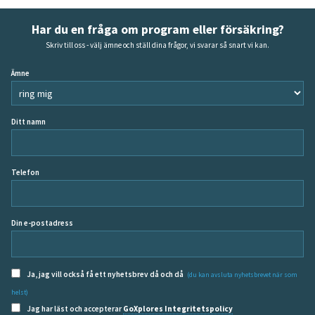
Har du en fråga om program eller försäkring?
Skriv till oss - välj ämne och ställ dina frågor, vi svarar så snart vi kan.
Ämne
Ditt namn
Telefon
Din e-postadress
Ja, jag vill också få ett nyhetsbrev då och då
(du kan avsluta nyhetsbrevet när som
helst)
Jag har läst och accepterar
GoXplores Integritetspolicy