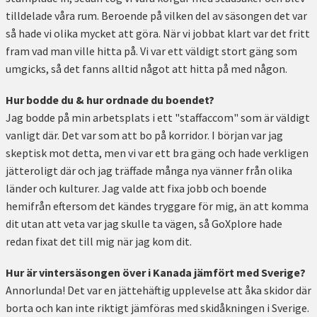
tilldelade våra rum. Beroende på vilken del av säsongen det var
så hade vi olika mycket att göra. När vi jobbat klart var det fritt
fram vad man ville hitta på. Vi var ett väldigt stort gäng som
umgicks, så det fanns alltid något att hitta på med någon.
Hur bodde du & hur ordnade du boendet?
Jag bodde på min arbetsplats i ett "staffaccom" som är väldigt
vanligt där. Det var som att bo på korridor. I början var jag
skeptisk mot detta, men vi var ett bra gäng och hade verkligen
jätteroligt där och jag träffade många nya vänner från olika
länder och kulturer. Jag valde att fixa jobb och boende
hemifrån eftersom det kändes tryggare för mig, än att komma
dit utan att veta var jag skulle ta vägen, så GoXplore hade
redan fixat det till mig när jag kom dit.
Hur är vintersäsongen över i Kanada jämfört med Sverige?
Annorlunda! Det var en jättehäftig upplevelse att åka skidor där
borta och kan inte riktigt jämföras med skidåkningen i Sverige.