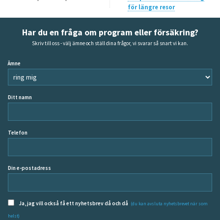
för längre resor
Har du en fråga om program eller försäkring?
Skriv till oss - välj ämne och ställ dina frågor, vi svarar så snart vi kan.
Ämne
Ditt namn
Telefon
Din e-postadress
Ja, jag vill också få ett nyhetsbrev då och då
(du kan avsluta nyhetsbrevet när som
helst)