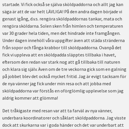
startade. Vi fick också se själva sköldpaddorna och allt jag kan
säga är att de var helt LÄVLIGA! På den andra dagen började vi
genast igång, d.v.s. rengöra sköldpaddornas tankar, mata och
rengöra sköldarna. Solen sken från himlen och temperaturen
var 30 grader hela tiden, men det hindrade inte framgången.
Under dagen innehöll våra uppgifter även att städa stränderna
från sopor och fånga krabbor till sköldpaddorna. Ovanpå det
fick vi uppleva att en sköldpadda släpptes tillbaka i havet,
eftersom den redan var stark nog att gå tillbaka till naturen
och klara sig själv. Även om de tre veckorna gick som en galning
på jobbet blev det också mycket fritid. Jag är evigt tacksam för
de nya vänner jag fick under min resa och att jobba med
sköldpaddorna var förstås en oförglömlig upplevelse som jag
aldrig kommer att glömma!
Det tråkigaste med resan var att ta farväl av nya vänner,
underbara koordinatorer och såklart sköldpaddorna. Jag visste
dock att skurkarna var i goda händer och det var underbart att