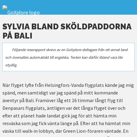
SYLVIA BLAND SKÖLDPADDORNA
PÅ BALI
Följande reserapport skrevs av en GoXplore-deltagare från ett annat land
och översattes automatiskt till engelska. Texten kan därför ibland vara lite
otydlig.
När flyget lyfte från Helsingfors-Vanda flygplats kände jag mig
spänd, men samtidigt var jag spänd på mitt kommande
äventyr på Bali. Framöver låg ett 16 timmar långt flyg till
Denpasars flygplats, äntligen var det långa flyget över och
efter att planet hade landat gick jag för att hämta min
resväska som jag fick vänta länge på. Efter att ha hämtat min
väska till walk-in lobbyn, där Green Lion-föraren väntade. En