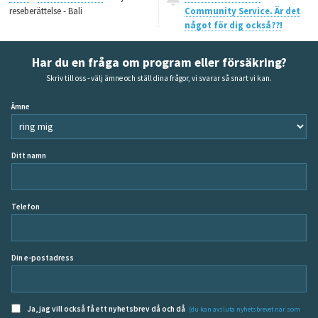
reseberättelse - Bali
Community Service. Är det
något för dig också??!
Har du en fråga om program eller försäkring?
Skriv till oss - välj ämne och ställ dina frågor, vi svarar så snart vi kan.
Ämne
Ditt namn
Telefon
Din e-postadress
Ja, jag vill också få ett nyhetsbrev då och då
(du kan avsluta nyhetsbrevet när som