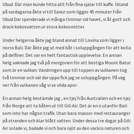
Ubud. Där man kunde hitta allt från ﬁna sjalar till kaffe. Ibland
på vardagarna åkte vi till Sanur som ligger 45 minuter från
Ubud.Där spenderade vi många timmar vid havet, vi åt gott och
drack kokosvatten ur stora kokosnötter.
Under helgerna åkte jag bland annat till Lovina som ligger i
norra Bali. Där åkte jag ut med båt i soluppgången för att kolla
på delﬁner. Det var en helt fantastisk upplevelse. En annan
helg vaknade jag två på morgonen för att bestiga Mount Batur
som är en vulkan. Vandringen upp till toppen av vulkanen tog
två timmar och väl där uppe ﬁck jag se soluppgången. På väg
ner från vulkanen såg vi se vilda apor.
En annan helg bestämde jag , en tjej från Australien och en tjej
från Norge att ta båten ut till Gili Air. Det är en ö utanför Bali
som inte har någon traﬁk. Utan bara massor med restauranger
på stranden och klar blått vatten. Under dessa tre dagar på Gili
Air solade vi, badade vi och bara njöt av den vackra naturen och