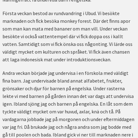
Första veckan bestod av rundvandring i Ubud. Vi besökte
marknaden och ﬁck besöka monkey forest. Där det ﬁnns apor
som man kan mata med bananer om man vill. Under veckan
besökte vi också vattentempel där vi ﬁck doppa oss i kallt
vatten. Samtidigt som vi ﬁck önska oss någonting. Vi lärde oss
väldigt mycket om kulturen och språket. Vi ﬁck även chansen
att laga indonesisk mat under introduktionsveckan.
Andra veckan började jag undervisa i en förskola med väldigt
ﬁna barn. Jag undervisade bland annat alfabetet, frukter,
grönsaker och djur för barnen på engelska. Under rasterna
lekte vi med barnen på gården innan det var dags att undervisa
igen. Ibland sjöng jag och barnen på engelska. En låt som dem
tyckte väldigt mycket om var huvud, axlar, knä och tå. På
vardagarna jobbade jag på morgonen och under eftermiddagen
var jag fri. Då brukade jag och några andra som jag bodde med
gå till poolen och bada. Ibland gick vi ner till marknaden nere i