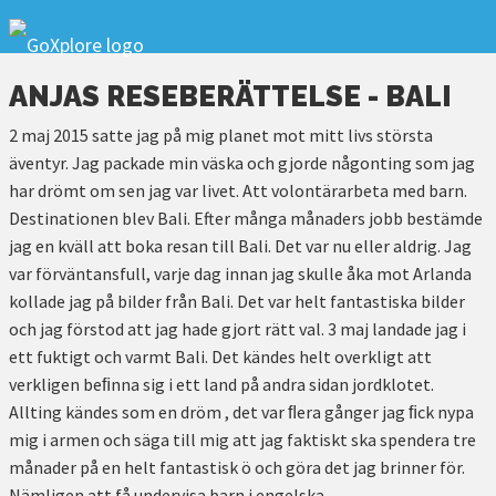
ANJAS RESEBERÄTTELSE - BALI
2 maj 2015 satte jag på mig planet mot mitt livs största
äventyr. Jag packade min väska och gjorde någonting som jag
har drömt om sen jag var livet. Att volontärarbeta med barn.
Destinationen blev Bali. Efter många månaders jobb bestämde
jag en kväll att boka resan till Bali. Det var nu eller aldrig. Jag
var förväntansfull, varje dag innan jag skulle åka mot Arlanda
kollade jag på bilder från Bali. Det var helt fantastiska bilder
och jag förstod att jag hade gjort rätt val. 3 maj landade jag i
ett fuktigt och varmt Bali. Det kändes helt overkligt att
verkligen beﬁnna sig i ett land på andra sidan jordklotet.
Allting kändes som en dröm , det var ﬂera gånger jag ﬁck nypa
mig i armen och säga till mig att jag faktiskt ska spendera tre
månader på en helt fantastisk ö och göra det jag brinner för.
Nämligen att få undervisa barn i engelska.