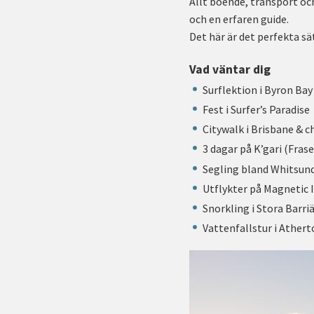
Allt boende, transport och
och en erfaren guide.
Det här är det perfekta sä
Vad väntar dig
Surflektion i Byron Bay
Fest i Surfer’s Paradise
Citywalk i Brisbane & ch
3 dagar på K’gari (Fra
Segling bland Whitsun
Utflykter på Magnetic I
Snorkling i Stora Barri
Vattenfallstur i Ather