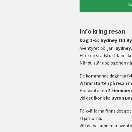
JAG
Info kring resan
Dag 1–5: Sydney till B
Äventyret börjar i
Sydney
Efter en stadstur bland i
När du slår upp ögonen n
De kommande dagarna fyll
Vi firar starten på resa
Här väntar en
2-timmars 
vid det ikoniska
Byron Ba
På kvällarna finns det got
stjärnorna.
Vill du ha ännu mer äventyr