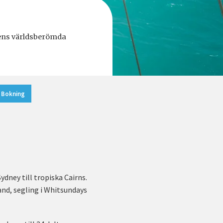
iens världsberömda
Bokning
ydney till tropiska Cairns.
and, segling i Whitsundays