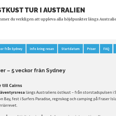
STKUST TUR I AUSTRALIEN
er du verkligen att uppleva alla höjdpunkter längs Austral
kor från Sydney
Info kring resan
Startdatum
Priser
FAQ
er – 5 veckor från Sydney
till Cairns
 äventyrsresa
längs Australiens östkust – från storstadspulsen i S
on Bay, fest i Surfers Paradise, regnskog och camping på Fraser Isl
riärrevet.