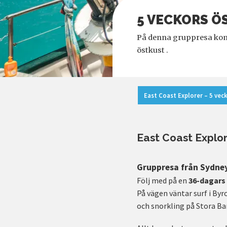
5 VECKORS Ö
På denna gruppresa komm
östkust .
East Coast Explorer – 5 vec
East Coast Explor
Gruppresa från Sydney 
Följ med på en
36-dagars
På vägen väntar surf i Byr
och snorkling på Stora Bar