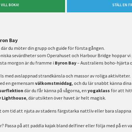
 VILL BOKA!
STÄLL EN F
yron Bay
, där du möter din grupp och guide för första gången.
koniska sevärdheter som Operahuset och Harbour Bridge hoppar vi
ästa morgon är du framme i
Byron Bay
– Australiens boho-hjärta o
s med avslappnad strandkänsla och massor av roliga aktiviteter.
n med en gemensam
välkomstmiddag
, och du lär snabbt känna dina
surflektion
där du får känna på vågorna, en
yogaklass
för att hi
y Lighthouse
, där utsikten över havet är helt magisk.
t om tid att njuta av stadens färgstarka nattliv eller bara slappn
? Passa på att paddla kajak bland delfiner eller följa med på en vat