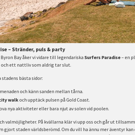
ise – Stränder, puls & party
 Byron Bay åker vi vidare till legendariska
Surfers Paradise
– en p
ch ett nattliv som aldrig tar slut.
a stadens bästa sidor:
omenaden och känn sanden mellan tårna.
city walk
och upptäck pulsen på Gold Coast.
va nya aktiviteter eller bara njut av solen vid poolen.
 och valmöjligheter. På kvällarna klär vi upp oss och går ut tillsam
m gjort staden världsberömd. Om du vill ha ännu mer äventyr kan d