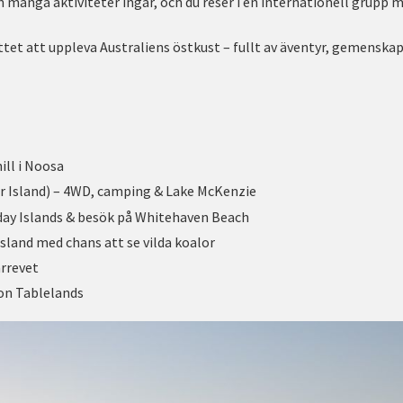
 många aktiviteter ingår, och du reser i en internationell grupp m
ttet att uppleva Australiens östkust – fullt av äventyr, gemenskap
ill i Noosa
ser Island) – 4WD, camping & Lake McKenzie
day Islands & besök på Whitehaven Beach
sland med chans att se vilda koalor
ärrevet
ton Tablelands