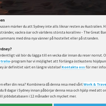
ien
ussen märker du att Sydney inte alls liknar resten av Australien.
tränder, vackra öar och världens största korallrev - The Great Bar
llsammans med dina nya vänner på hostellet eller på stranden.
Sydney?
ordentligt väl bör du lägga till en vecka där innan du reser norrut.
tralia
-program har vi möjlighet att förlänga östkustens höjdpun
ey är definitivt värt en längre vistelse!
Kontakta oss
för mer info
ien efter din resa? Kombinera då denna resa med vårt
Work & Trave
r du 8 dagar i Sydney innan påbörjar denna resa och hjälp med att 
ill jobbdatabasen i 12 månader och mycket mer.