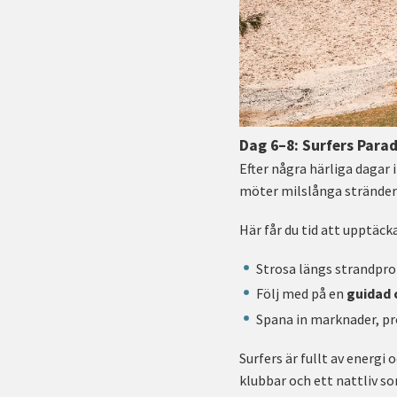
Dag 6–8: Surfers Parad
Efter några härliga dagar i
möter milslånga stränder o
Här får du tid att upptäck
Strosa längs strandpr
Följ med på en
guidad 
Spana in marknader, pro
Surfers är fullt av energi
klubbar och ett nattliv so