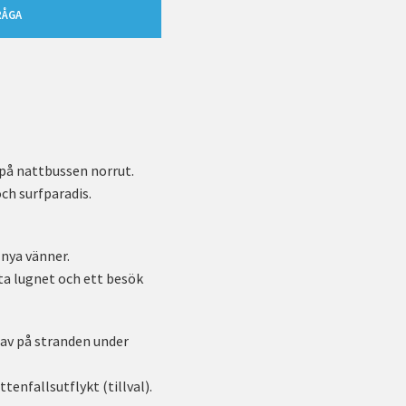
RÅGA
 på nattbussen norrut.
ch surfparadis.
 nya vänner.
tta lugnet och ett besök
a av på stranden under
tenfallsutflykt (tillval).