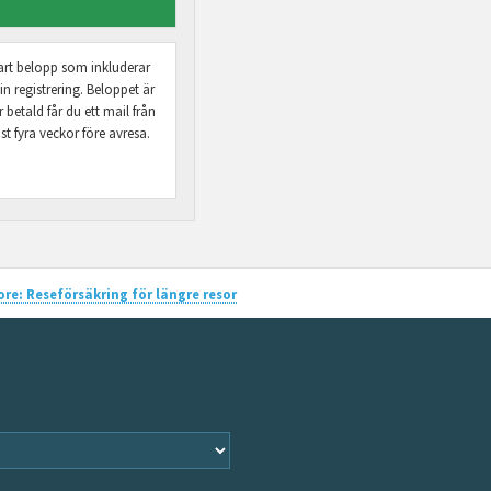
sbart belopp som inkluderar
 registrering. Beloppet är
betald får du ett mail från
t fyra veckor före avresa.
re: Reseförsäkring för längre resor