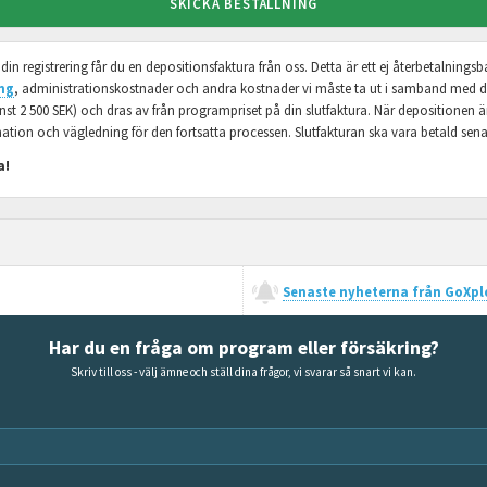
SKICKA BESTÄLLNING
t din registrering får du en depositionsfaktura från oss. Detta är ett ej återbetalning
ng
, administrationskostnader och andra kostnader vi måste ta ut i samband med din
t 2 500 SEK) och dras av från programpriset på din slutfaktura. När depositionen är 
ion och vägledning för den fortsatta processen. Slutfakturan ska vara betald senas
a!
Senaste nyheterna från GoXplo
Har du en fråga om program eller försäkring?
Skriv till oss - välj ämne och ställ dina frågor, vi svarar så snart vi kan.