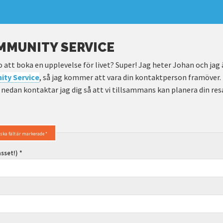
MMUNITY SERVICE
o att boka en upplevelse för livet? Super! Jag heter Johan och jag 
ty Service
, så jag kommer att vara din kontaktperson framöver. N
nedan kontaktar jag dig så att vi tillsammans kan planera din res
iska fält är markerade *
sset!) *