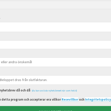
*
t nyhetsbrev då och då
(du kan avsluta nyhetsbrevet när som helst)
detta program och accepterar era villkor
Resevillkor
och
Integritetspolic