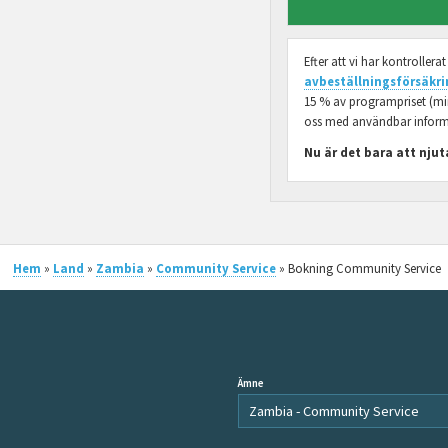
Efter att vi har kontrollera
avbeställningsförsäkri
15 % av programpriset (mins
oss med användbar informat
Nu är det bara att njut
Hem
»
Land
»
Zambia
»
Community Service
» Bokning Community Service
Ämne