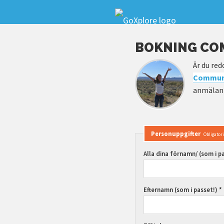
BOKNING CO
Är du red
Communi
anmälan 
Personuppgifter
Obligator
Alla dina förnamn/ (som i pa
Efternamn (som i passet!) *