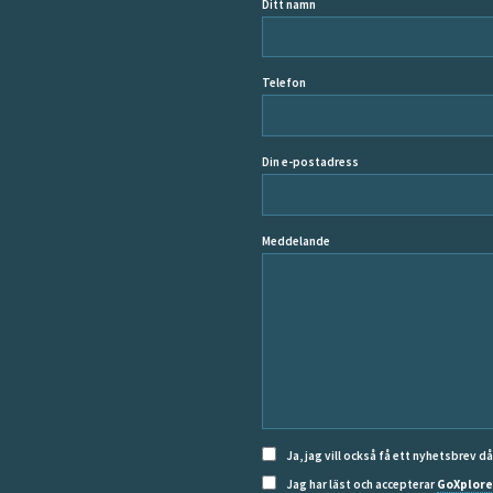
Ditt namn
Telefon
Din e-postadress
Meddelande
Ja, jag vill också få ett nyhetsbrev d
Jag har läst och accepterar
GoXplore