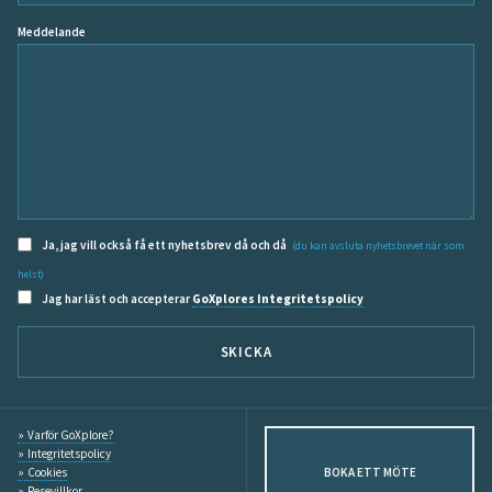
Meddelande
Ja, jag vill också få ett nyhetsbrev då och då
(du kan avsluta nyhetsbrevet när som
helst)
Jag har läst och accepterar
GoXplores Integritetspolicy
SKICKA
Varför GoXplore?
Integritetspolicy
Cookies
BOKA ETT MÖTE
Resevillkor