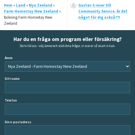
Hem
»
Land
»
Nya Zeeland
»
Gustav S reser till
Farm Homestay New Zeeland
»
Community Service. Är det
Bokning Farm Homestay New
något för dig också??!
Zeeland
Har du en fråga om program eller försäkring?
Skriv till oss - välj ämne och ställ dina frågor, vi svarar så snart vi kan.
Ämne
Ditt namn
Telefon
Din e-postadress