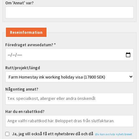
Om 'Annat' var?
Reseinformation
Föredraget avresedatum? *
Rutt/projekt/längd
Någonting annat?
Har du en rabattkod?
Ja, jag vill också få ett nyhetsbrev då och då
(du kan avsluta nyhetsbrevet