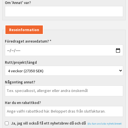
Om 'Annat' var?
Reseinformation
Föredraget avresedatum? *
Rutt/projekt/längd
Någonting annat?
Har du en rabattkod?
Ja, jag vill också få ett nyhetsbrev då och då
(du kan avsluta nyhetsbrevet