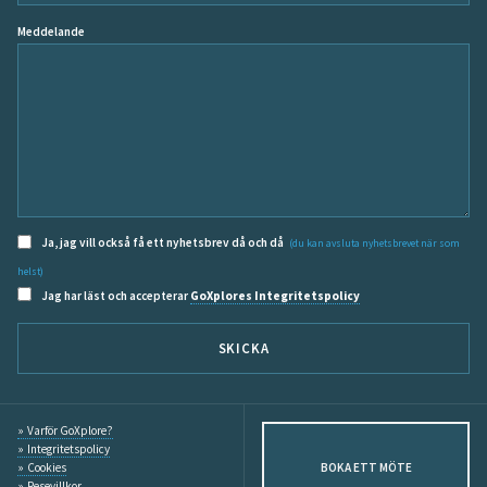
Meddelande
Ja, jag vill också få ett nyhetsbrev då och då
(du kan avsluta nyhetsbrevet när som
helst)
Jag har läst och accepterar
GoXplores Integritetspolicy
SKICKA
Varför GoXplore?
Integritetspolicy
Cookies
BOKA ETT MÖTE
Resevillkor