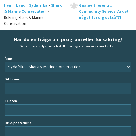
Hem
»
Land
»
Sydafrika
»
Shark
Gustav S reser till
& Marine Conservation
»
Community Service. Är det
Bokning Shark & Marine
något för dig också??!
Conservation
Har du en fråga om program eller försäkring?
Skriv till oss - välj ämne och ställ dina frågor, vi svarar så snart vi kan.
Ämne
Ditt namn
Telefon
Din e-postadress