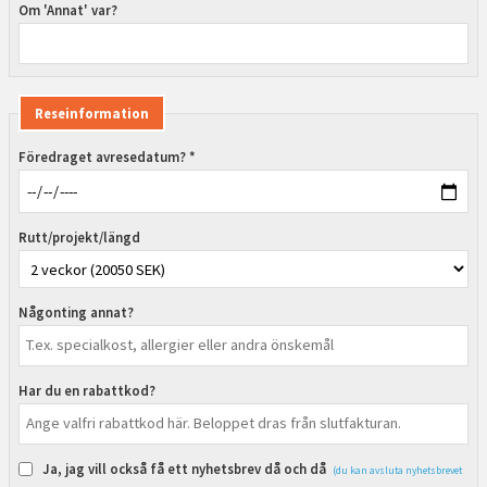
Om 'Annat' var?
Reseinformation
Föredraget avresedatum? *
Rutt/projekt/längd
Någonting annat?
Har du en rabattkod?
Ja, jag vill också få ett nyhetsbrev då och då
(du kan avsluta nyhetsbrevet