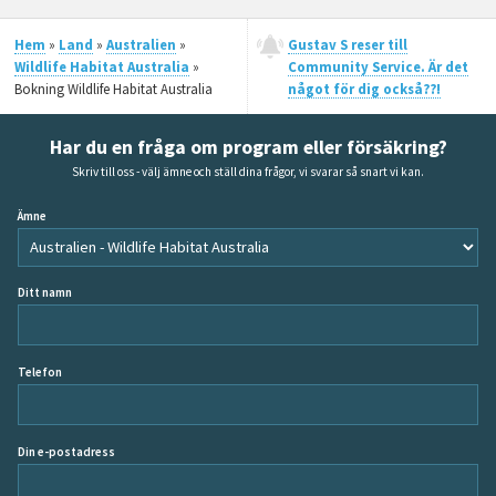
Hem
»
Land
»
Australien
»
Gustav S reser till
Wildlife Habitat Australia
»
Community Service. Är det
Bokning Wildlife Habitat Australia
något för dig också??!
Har du en fråga om program eller försäkring?
Skriv till oss - välj ämne och ställ dina frågor, vi svarar så snart vi kan.
Ämne
Ditt namn
Telefon
Din e-postadress