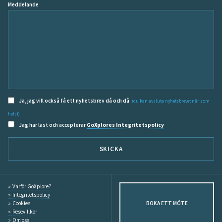
Meddelande
Ja, jag vill också få ett nyhetsbrev då och då
(du kan avsluta nyhetsbrevet när som
helst)
Jag har läst och accepterar
GoXplores Integritetspolicy
SKICKA
Varför GoXplore?
Integritetspolicy
Cookies
BOKA ETT MÖTE
Resevillkor
Om oss