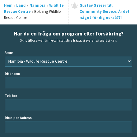
Hem
»
Land
»
Namibia
»
Wildlife
Gustav S reser till
Rescue Centre
» Bokning Wildlife
Community Service. Är det
Rescue Centre
något för dig också??!
Har du en fråga om program eller försäkring?
Skriv till oss - välj ämne och ställ dina frågor, vi svarar så snart vi kan.
Ämne
Ditt namn
Telefon
Din e-postadress