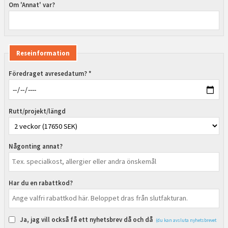
Om 'Annat' var?
Reseinformation
Föredraget avresedatum? *
Rutt/projekt/längd
Någonting annat?
Har du en rabattkod?
Ja, jag vill också få ett nyhetsbrev då och då
(du kan avsluta nyhetsbrevet