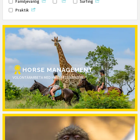
Familjevänlig
Surfing
Praktik
HORSE MANAGEMENT
VOLONTÄRARBETA MED HÄSTAR I ZIMBABWE