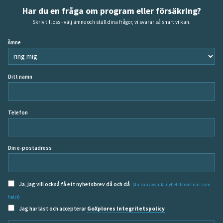
Har du en fråga om program eller försäkring?
Skriv till oss - välj ämne och ställ dina frågor, vi svarar så snart vi kan.
Ämne
Ditt namn
Telefon
Din e-postadress
Ja, jag vill också få ett nyhetsbrev då och då
(du kan avsluta nyhetsbrevet när som
helst)
Jag har läst och accepterar
GoXplores Integritetspolicy