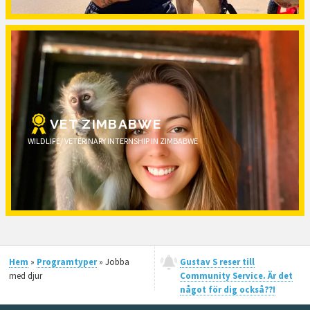
VET ZIMBABWE
WILDLIFE/ VETERINARY INTERNSHIP IN ZIMBABWE
Hem
»
Programtyper
» Jobba
Gustav S reser till
med djur
Community Service. Är det
något för dig också??!