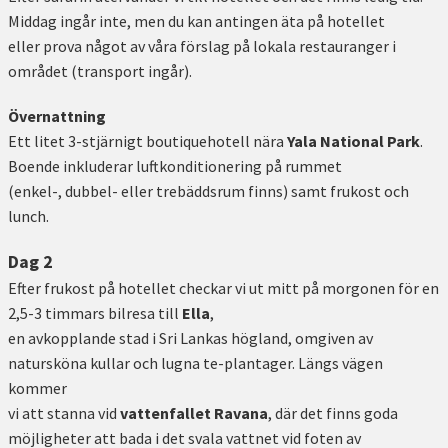
Middag ingår inte, men du kan antingen äta på hotellet
eller prova något av våra förslag på lokala restauranger i
området (transport ingår).
Övernattning
Ett litet 3-stjärnigt boutiquehotell nära
Yala National Park
.
Boende inkluderar luftkonditionering på rummet
(enkel-, dubbel- eller trebäddsrum finns) samt frukost och
lunch.
Dag 2
Efter frukost på hotellet checkar vi ut mitt på morgonen för en
2,5-3 timmars bilresa till
Ella
,
en avkopplande stad i Sri Lankas högland, omgiven av
natursköna kullar och lugna te-plantager. Längs vägen
kommer
vi att stanna vid
vattenfallet Ravana
, där det finns goda
möjligheter att bada i det svala vattnet vid foten av