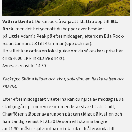
Valfri aktivitet
: Du kan också välja att klättra upp till
Ella
Rock
, men det betyder att du hoppar över besöket
på Little Adam's Peak på eftermiddagen, eftersom Ella Rock-
resan tar minst 3 till 4 timmar (upp och ner).
Hotellet kan ordna en lokal guide om du så önskar (priset är
cirka 4000 LKR inklusive dricks).
Avresa senast kl 14:30
Packtips: Sköna kläder och skor, solkräm, en flaska vatten och
snacks.
Efter eftermiddagsaktiviteterna kan du njuta av middag i Ella
stad (ingår ej – men vi rekommenderar starkt Café Chill).
Chauffören släpper av gruppen på stan tidigt på kvällen och
hämtar dig senast kl 21.30 De som vill stanna längre
än 21.30, måste själv ordna en tuk-tuk och återvända till