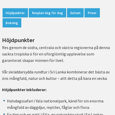
Höjdpunkter
Resplan dag för dag
Datum
Priser
Bokning
Höjdpunkter
Res genom de södra, centrala och västra regionerna på denna
vackra tropiska ö för en oförglömlig upplevelse som
garanterat skapar minnen för livet.
Vår skräddarsydda rundtur i Sri Lanka kombinerar det bästa av
öns mångfald, natur och kultur – allt detta på bara en vecka.
Höjdpunkter inkluderar:
Halvdagssafari i Yala nationalpark, känd för sin enorma
mångfald av däggdjur, reptiler, fåglar och flora.
En dag och en natt i Ella, en naturskön stad i Sri Lankas