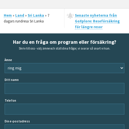
Hem
»
Land
»
Sri Lanka
» 7
Senaste nyheterna från
dagars rundresa Sri Lanka
GoXplore: Reseförsäkring
för längre resor
Har du en fråga om program eller försäkring?
Skriv till oss - välj ämne och ställ dina frågor, vi svarar så snart vi kan.
Ämne
Ditt namn
Telefon
Din e-postadress