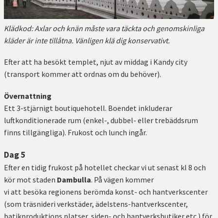
Klädkod: Axlar och knän måste vara täckta och genomskinliga
kläder är inte tillåtna. Vänligen klä dig konservativt.
Efter att ha besökt templet, njut av middag i Kandy city
(transport kommer att ordnas om du behöver).
Övernattning
Ett 3-stjärnigt boutiquehotell. Boendet inkluderar
luftkonditionerade rum (enkel-, dubbel- eller trebäddsrum
finns tillgängliga). Frukost och lunch ingår.
Dag 5
Efter en tidig frukost på hotellet checkar vi ut senast kl 8 och
kör mot staden
Dambulla
. På vägen kommer
vi att besöka regionens berömda konst- och hantverkscenter
(som träsnideri verkstäder, ädelstens-hantverkscenter,
batikproduktions platser, siden- och hantverksbutiker etc.) för