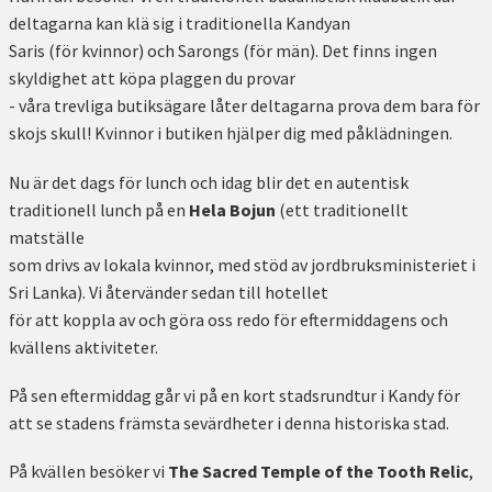
deltagarna kan klä sig i traditionella Kandyan
Saris (för kvinnor) och Sarongs (för män). Det finns ingen
skyldighet att köpa plaggen du provar
- våra trevliga butiksägare låter deltagarna prova dem bara för
skojs skull! Kvinnor i butiken hjälper dig med påklädningen.
Nu är det dags för lunch och idag blir det en autentisk
traditionell lunch på en
Hela Bojun
(ett traditionellt
matställe
som drivs av lokala kvinnor, med stöd av jordbruksministeriet i
Sri Lanka). Vi återvänder sedan till hotellet
för att koppla av och göra oss redo för eftermiddagens och
kvällens aktiviteter.
På sen eftermiddag går vi på en kort stadsrundtur i Kandy för
att se stadens främsta sevärdheter i denna historiska stad.
På kvällen besöker vi
The Sacred Temple of the Tooth Relic
,