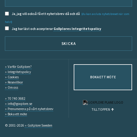
Ja, jag vill också få ett nyhetsbrev då och då
(du kan avsluta nyhetsbrevet när som
helst)
Jag har läst och accepterar
GoXplores Integritetspolicy
SKICKA
Varför GoXplore?
Integritetspolicy
Cookies
BOKA ETT MÖTE
Resevillkor
Om oss
70 740 3682
info@goxplore.se
Prenumerera på vårt nyhetsbrev
TILL TOPPEN
Boka ett möte
© 2001-2026
GoXplore Sweden