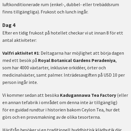
luftkonditionerade rum (enkel-, dubbel- eller trebäddsrum
finns tillgängliga). Frukost och lunch ingår.
Dag 4
Efter en tidig frukost på hotellet checkar vi ut innan 8 för ett
antal aktiviteter:
Valfri aktivitet #1
: Deltagarna har möjlighet att börja dagen
med ett besök på
Royal Botanical Gardens Peradeniya
,
som har 4000 växtarter, inklusive orkidéer, örter och
medicinalväxter, samt palmer. Inträdesavgiften på USD 10 per
person ingår inte.
Vi kommer sedan att besöka
Kadugannawa Tea Factory
(eller
en annan tefabrik i området om denna inte är tillgänglig)
för en guidad rundtur i historien bakom Ceylon Tea, hur det
görs och en provsmakning av de olika tesorterna.
Härifrån besöker vi en traditionell buddhistisk klädbutik där