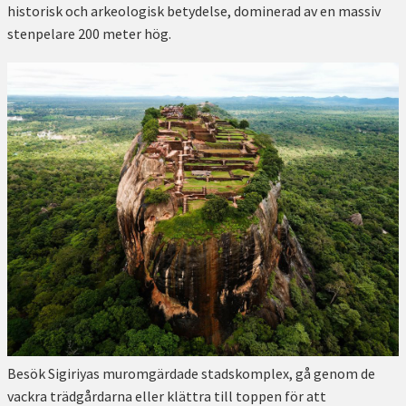
historisk och arkeologisk betydelse, dominerad av en massiv
stenpelare 200 meter hög.
Besök Sigiriyas muromgärdade stadskomplex, gå genom de
vackra trädgårdarna eller klättra till toppen för att