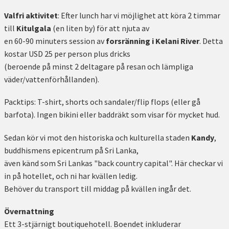
Valfri aktivitet
: Efter lunch har vi möjlighet att köra 2 timmar
till
Kitulgala
(en liten by) för att njuta av
en 60-90 minuters session av
forsränning
i Kelani River
. Detta
kostar USD 25 per person plus dricks
(beroende på minst 2 deltagare på resan och lämpliga
väder/vattenförhållanden).
Packtips: T-shirt, shorts och sandaler/flip flops (eller gå
barfota). Ingen bikini eller baddräkt som visar för mycket hud.
Sedan kör vi mot den historiska och kulturella staden
Kandy
,
buddhismens epicentrum på Sri Lanka,
även känd som Sri Lankas "back country capital". Här checkar vi
in ​​på hotellet, och ni har kvällen ledig.
Behöver du transport till middag på kvällen ingår det.
Övernattning
Ett 3-stjärnigt boutiquehotell. Boendet inkluderar