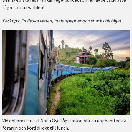
Denna episka resa rankas regelbundet som en av de vackraste
tågresorna i världen!
Packtips: En flaska vatten, toalettpapper och snacks till tåget.
Vid ankomsten till Nanu Oya tågstation blir du upphämtad av
föraren och körd direkt till lunch.