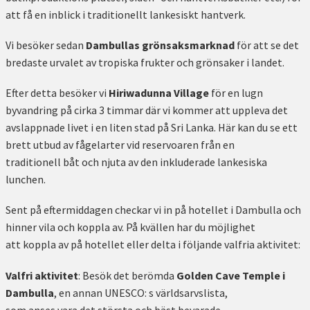
att få en inblick i traditionellt lankesiskt hantverk.
Vi besöker sedan
Dambullas grönsaksmarknad
för att se det
bredaste urvalet av tropiska frukter och grönsaker i landet.
Efter detta besöker vi
Hiriwadunna Village
för en lugn
byvandring på cirka 3 timmar där vi kommer att uppleva det
avslappnade livet i en liten stad på Sri Lanka. Här kan du se ett
brett utbud av fågelarter vid reservoaren från en
traditionell båt och njuta av den inkluderade lankesiska
lunchen.
Sent på eftermiddagen checkar vi in ​​på hotellet i Dambulla och
hinner vila och koppla av. På kvällen har du möjlighet
att koppla av på hotellet eller delta i följande valfria aktivitet:
Valfri aktivitet
: Besök det berömda
Golden Cave Temple i
Dambulla
, en annan UNESCO: s världsarvslista,
som anses vara det största och bäst bevarade