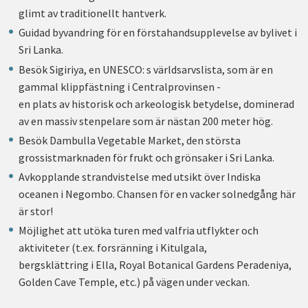
glimt av traditionellt hantverk.
Guidad byvandring för en förstahandsupplevelse av bylivet i
Sri Lanka.
Besök Sigiriya, en UNESCO: s världsarvslista, som är en
gammal klippfästning i Centralprovinsen -
en plats av historisk och arkeologisk betydelse, dominerad
av en massiv stenpelare som är nästan 200 meter hög.
Besök Dambulla Vegetable Market, den största
grossistmarknaden för frukt och grönsaker i Sri Lanka.
Avkopplande strandvistelse med utsikt över Indiska
oceanen i Negombo. Chansen för en vacker solnedgång här
är stor!
Möjlighet att utöka turen med valfria utflykter och
aktiviteter (t.ex. forsränning i Kitulgala,
bergsklättring i Ella, Royal Botanical Gardens Peradeniya,
Golden Cave Temple, etc.) på vägen under veckan.