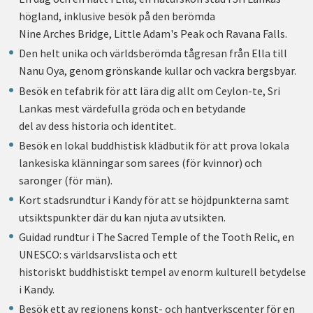
högland, inklusive besök på den berömda
Nine Arches Bridge, Little Adam's Peak och Ravana Falls.
Den helt unika och världsberömda tågresan från Ella till
Nanu Oya, genom grönskande kullar och vackra bergsbyar.
Besök en tefabrik för att lära dig allt om Ceylon-te, Sri
Lankas mest värdefulla gröda och en betydande
del av dess historia och identitet.
Besök en lokal buddhistisk klädbutik för att prova lokala
lankesiska klänningar som sarees (för kvinnor) och
saronger (för män).
Kort stadsrundtur i Kandy för att se höjdpunkterna samt
utsiktspunkter där du kan njuta av utsikten.
Guidad rundtur i The Sacred Temple of the Tooth Relic, en
UNESCO: s världsarvslista och ett
historiskt buddhistiskt tempel av enorm kulturell betydelse
i Kandy.
Besök ett av regionens konst- och hantverkscenter för en