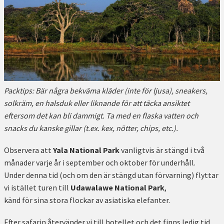
Packtips: Bär några bekväma kläder (inte för ljusa), sneakers,
solkräm, en halsduk eller liknande för att täcka ansiktet
eftersom det kan bli dammigt.
Ta med en flaska vatten och
snacks du kanske gillar (t.ex. kex, nötter, chips, etc.).
Observera att
Yala National Park
vanligtvis är stängd i två
månader varje år i september och oktober för underhåll.
Under denna tid (och om den är stängd utan förvarning) flyttar
vi istället turen till
Udawalawe National Park
,
känd för sina stora flockar av asiatiska elefanter.
Efter safarin återvänder vi till hotellet och det finns ledig tid.