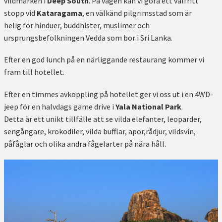
vildmarken i
Deep South
. På vägen kan vi göra ett valfritt
stopp vid
Kataragama
, en välkänd pilgrimsstad som är
helig för hinduer, buddhister, muslimer och
ursprungsbefolkningen Vedda som bor i Sri Lanka.
Efter en god lunch på en närliggande restaurang kommer vi
fram till hotellet.
Efter en timmes avkoppling på hotellet ger vi oss ut i en 4WD-
jeep för en halvdags game drive i
Yala National Park
.
Detta är ett unikt tillfälle att se vilda elefanter, leoparder,
sengångare, krokodiler, vilda bufflar, apor,rådjur, vildsvin,
påfåglar och olika andra fågelarter på nära håll.