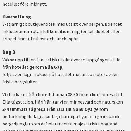
hotellet före midnatt.
Övernattning
3-stjärnigt boutiquehotell med utsikt över bergen. Boendet
inkluderar rum utan luftkonditionering (enkel, dubbel eller
trippel finns). Frukost och lunch ingår.
Dag 3
Vakna upp till en fantastisk utsikt över soluppgången i Ella
från hotellet genom
Ella Gap
,
följt av en lugn frukost på hotellet medan du njuter av den
friska bergsluften.
Vi checkar ut från hotellet innan 08.30 för en kort bilresa till
Ella tågstation. Härifrån tar vi en minnesvärd och naturskön
3-4 timmars tågresa
från Ella till Nanu Oya
genom
heltäckningsbelagda kullar, charmiga byar och grönskande
bergsdjungler som definierar detta majestätiska högland.