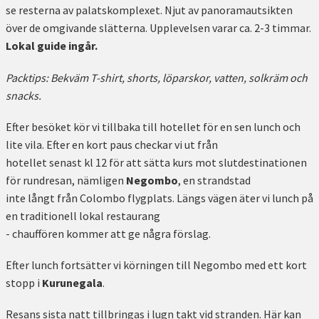
se resterna av palatskomplexet. Njut av panoramautsikten
över de omgivande slätterna. Upplevelsen varar ca. 2-3 timmar.
Lokal guide ingår.
Packtips: Bekväm T-shirt, shorts, löparskor, vatten, solkräm och
snacks.
Efter besöket kör vi tillbaka till hotellet för en sen lunch och
lite vila. Efter en kort paus checkar vi ut från
hotellet senast kl 12 för att sätta kurs mot slutdestinationen
för rundresan, nämligen
Negombo
, en strandstad
inte långt från Colombo flygplats. Längs vägen äter vi lunch på
en traditionell lokal restaurang
- chauffören kommer att ge några förslag.
Efter lunch fortsätter vi körningen till Negombo med ett kort
stopp i
Kurunegala
.
Resans sista natt tillbringas i lugn takt vid stranden. Här kan