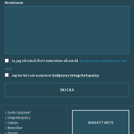
Meddelande
Ja, jag vill också få ett nyhetsbrev då och då
(du kan avsluta nyhetsbrevet när som
helst)
Jag har läst och accepterar
GoXplores Integritetspolicy
SKICKA
Varför GoXplore?
Integritetspolicy
Cookies
BOKA ETT MÖTE
Resevillkor
Om oss