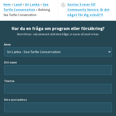
Hem
»
Land
»
Sri Lanka
»
Sea
Gustav S reser till
Turtle Conservation
» Bokning
Community Service. Är det
Sea Turtle Conservation
något för dig också??!
Har du en fråga om program eller försäkring?
Skriv till oss - välj ämne och ställ dina frågor, vi svarar så snart vi kan.
Ämne
Ditt namn
Telefon
Din e-postadress