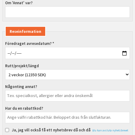
Om 'Annat' var?
Reseinformation
Föredraget avresedatum? *
Rutt/projekt/längd
Någonting annat?
Har du en rabattkod?
Ja, jag vill också få ett nyhetsbrev då och då
(du kan avsluta nyhetsbrevet