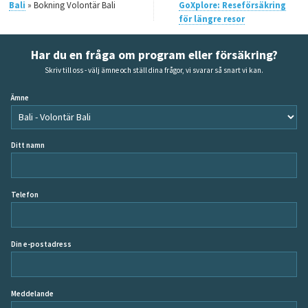
Bali
» Bokning Volontär Bali
GoXplore: Reseförsäkring
för längre resor
Har du en fråga om program eller försäkring?
Skriv till oss - välj ämne och ställ dina frågor, vi svarar så snart vi kan.
Ämne
Ditt namn
Telefon
Din e-postadress
Meddelande