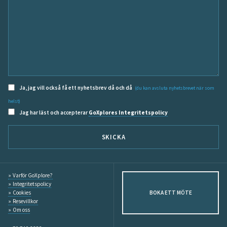
Ja, jag vill också få ett nyhetsbrev då och då
(du kan avsluta nyhetsbrevet när som
helst)
Jag har läst och accepterar
GoXplores Integritetspolicy
SKICKA
Varför GoXplore?
Integritetspolicy
Cookies
BOKA ETT MÖTE
Resevillkor
Om oss