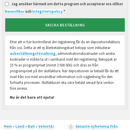
Jag ansöker härmed om detta program och accepterar era villkor
Resevillkor
och
Integritetspolicy
*
SKICKA BESTÄLLNING
Efter att vi har kontrollerat din registrering får du en depositionsfaktura
från oss. Detta är ett ej återbetalningsbart belopp som inkluderar
avbeställningsförsäkring
, administrationskostnader och andra
kostnader vi måste ta ut i samband med din registrering. Beloppet är
15 % av programpriset (minst 2 500 SEK) och dras av från
programpriset på din slutfaktura. När depositionen är betald får du ett
mail från oss med användbar information och vägledning för den
fortsatta processen. Slutfakturan ska vara betald senast fyra veckor
före avresa.
Nu är det bara att njuta!
Hem
»
Land
»
Bali
»
Volontär
Senaste nyheterna från